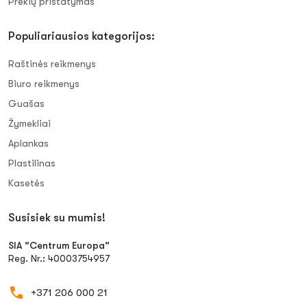
Prekių pristatymas
Populiariausios kategorijos:
Raštinės reikmenys
Biuro reikmenys
Guašas
Žymekliai
Aplankas
Plastilinas
Kasetės
Susisiek su mumis!
SIA "Centrum Europa"
Reg. Nr.: 40003754957
+371 206 000 21