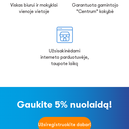
Viskas biurui ir mokyklai
Garantuota gamintojo
vienoje vietoje
"Centrum" kokybė
Užsisakinėdami
interneto parduotuvėje,
taupote laiką
Gaukite 5% nuolaidą!
Užsiregistruokite dabar!