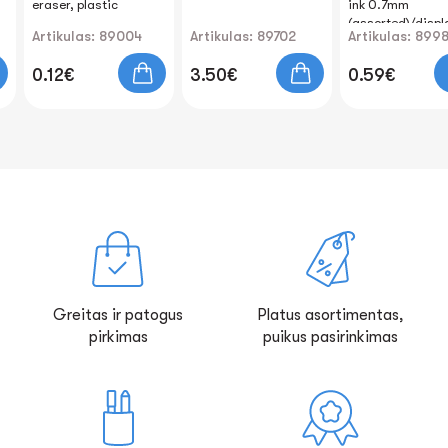
eraser, plastic
ink 0.7mm
(assorted)/displ
Artikulas: 89004
Artikulas: 89702
Artikulas: 899
box)
0.12€
3.50€
0.59€
Greitas ir patogus
Platus asortimentas,
pirkimas
puikus pasirinkimas