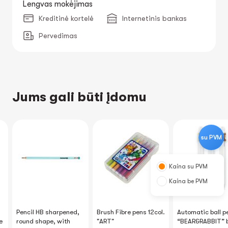
Lengvas mokėjimas
Kreditinė kortelė
Internetinis bankas
Pervedimas
Jums gali būti įdomu
su PVM
Kaina su PVM
Kaina be PVM
Pencil HB sharpened,
Brush Fibre pens 12col.
Automatic ball p
e
round shape, with
"ART"
“BEAR&RABBIT” b