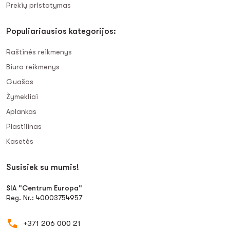
Prekių pristatymas
Populiariausios kategorijos:
Raštinės reikmenys
Biuro reikmenys
Guašas
Žymekliai
Aplankas
Plastilinas
Kasetės
Susisiek su mumis!
SIA "Centrum Europa"
Reg. Nr.: 40003754957
+371 206 000 21