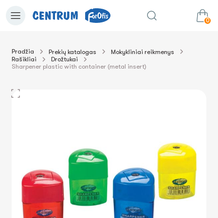
0
Pradžia
Prekių katalogas
Mokykliniai reikmenys
Rašikliai
Drožtukai
0.00€
Į krepšelį
Suma:
Sharpener plastic with container (metal insert)