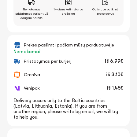
Nemokamas
14 dienų keitimui arba
Galimybė patikrinti
pristatymas perkant už
grąžinimui
prekę gavus
daugiau nei 50€
Prekes pasiimti pačiam mūsų parduotuvėje
Nemokamai
Pristatymas per kurjerį
iš
6.99€
Omniva
iš
3.10€
Venipak
iš
1.45€
Delivery occurs only to the Baltic countries
(Latvia, Lithuania, Estonia). If you are from
another region, please write by email, we will try
to help you.