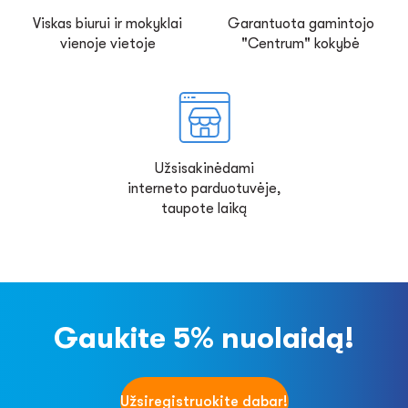
Viskas biurui ir mokyklai
Garantuota gamintojo
vienoje vietoje
"Centrum" kokybė
Užsisakinėdami
interneto parduotuvėje,
taupote laiką
Gaukite 5% nuolaidą!
Užsiregistruokite dabar!