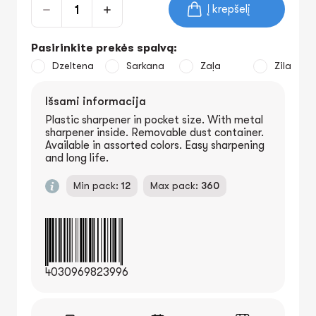
Į krepšelį
Pasirinkite prekės spalvą:
Dzeltena
Sarkana
Zaļa
Zila
Išsami informacija
Plastic sharpener in pocket size. With metal
sharpener inside. Removable dust container.
Available in assorted colors. Easy sharpening
and long life.
Min pack:
12
Max pack:
360
4030969823996