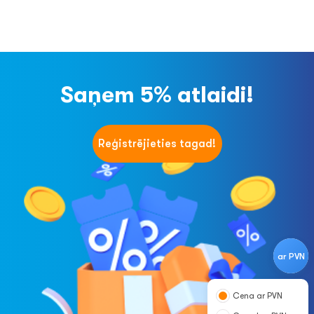
Saņem 5% atlaidi!
Reģistrējieties tagad!
ar PVN
Cena ar PVN