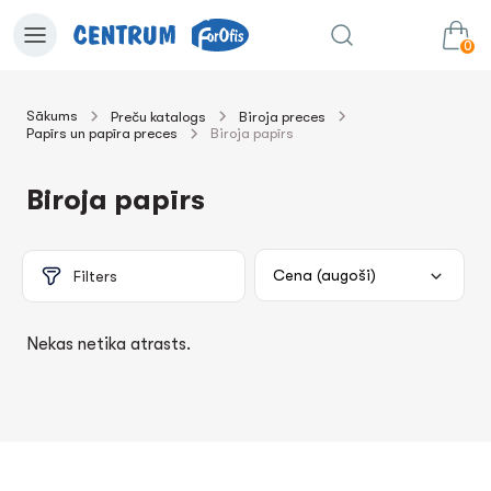
0
Sākums
Preču katalogs
Biroja preces
Papīrs un papīra preces
Biroja papīrs
0.00€
uz grozu
Summa:
Biroja papīrs
Filters
Nekas netika atrasts.