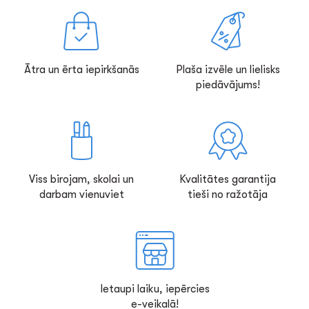
Ātra un ērta iepirkšanās
Plaša izvēle un lielisks
piedāvājums!
Viss birojam, skolai un
Kvalitātes garantija
darbam vienuviet
tieši no ražotāja
Ietaupi laiku, iepērcies
e-veikalā!