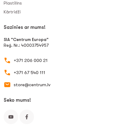
Plastilīns
Kārtridži
Sazinies ar mums!
SIA "Centrum Europa"
Reģ. Nr.: 40003754957
+371 206 000 21
+371 67 540 111
store@centrum.lv
Seko mums!