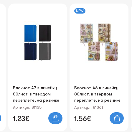
NEW
Блокнот А7 в линейку
Блокнот А6 в линейку
80лист. в твердом
80лист. в твердом
переплете, на резинке
переплете, на резинке
"Multicolor"
"Capybara"
Артикул: 81135
Артикул: 81361
1.23€
1.56€