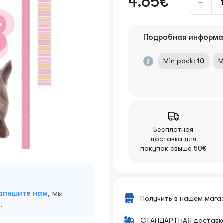
4.65€
Подробная информа
Min pack:
10
M
Бесплатная
доставка для
покупок свыше 50€
апишите нам
, мы
Получить в нашем мага
.
СТАНДАРТНАЯ доставк