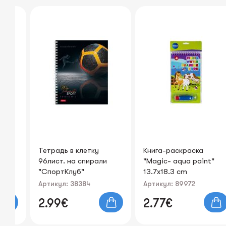
ку
Тетрадь в клетку
Книга-раскраска
96лист. на спирали
"Magic- aqua paint"
, на
"СпортКлуб"
13.7x18.3 cm
Артикул: 38384
Артикул: 89972
2.99€
2.77€