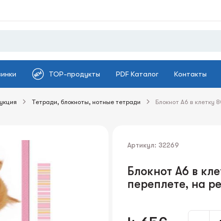
винки
TOP-продукты
PDF Каталог
Контакты
укция
Тетради, блокноты, нотные тетради
Блокнот А6 в клетку 
Артикул: 32269
Блокнот А6 в кле
переплете, на р