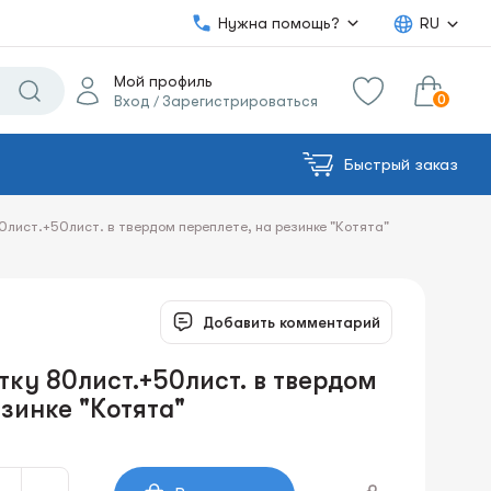
Нужна помощь?
RU
Мой профиль
0
Вход
Зарегистрироваться
/
Быстрый заказ
0.00€
в корзину
Сумма:
80лист.+50лист. в твердом переплете, на резинке "Котята"
Добавить комментарий
тку 80лист.+50лист. в твердом
езинке "Котята"