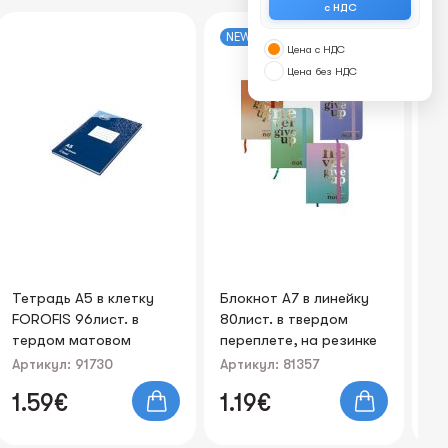
с НДС
NEW
N
Цена с НДС
Цена без НДС
Тетрадь А5 в клетку
Блокнот А7 в линейку
Бл
FOROFIS 96лист. в
80лист. в твердом
80
тердом матовом
переплете, на резинке
пе
переплете 208x146mm
"Never give up"
"N
Артикул: 91730
Артикул: 81357
Ар
60g/m2
1.59€
1.19€
1