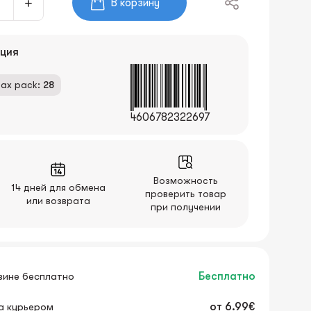
В корзину
ция
ax pack:
28
4606782322697
Возможность
14 дней для обмена
проверить товар
или возврата
при получении
зине бесплатно
Бесплатно
а курьером
от
6.99€