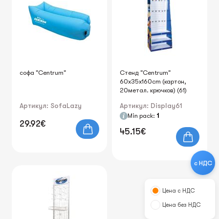
софа "Centrum"
Стенд "Centrum"
60x35x160cm (картон,
20метал. крючков) (61)
Артикул: SofaLazy
Артикул: Display61
Min pack:
1
29.92€
45.15€
с НДС
Цена с НДС
Цена без НДС