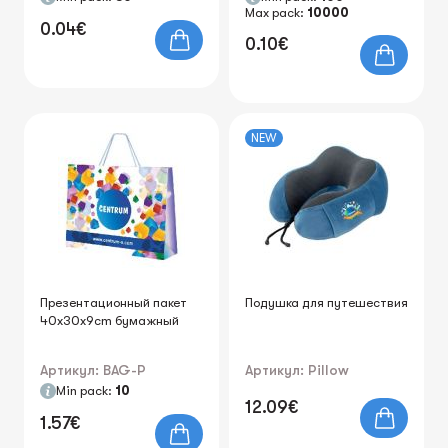
Max pack:
10000
0.04€
0.10€
NEW
Презентационный пакет
Подушка для путешествия
40x30x9cm бумажный
Артикул: BAG-P
Артикул: Pillow
Min pack:
10
12.09€
1.57€