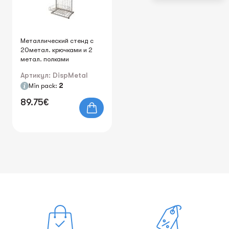
Металлический стенд с
20метал. крючками и 2
метал. полками
Артикул: DispMetal
Min pack:
2
89.75€