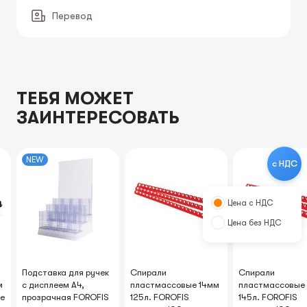
Перевод
ТЕБЯ МОЖЕТ
ЗАИНТЕРЕСОВАТЬ
NEW
с НДС
Цена с НДС
Цена без НДС
Подставка для ручек
Спирали
Спирали
м
с дисплеем А4,
пластмассовые 14мм
пластмассовые
ые
прозрачная FOROFIS
125л. FOROFIS
145л. FOROFIS