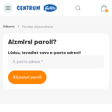
0
Sākums
Paroles atjaunošana
0.00€
uz grozu
Summa:
Aizmirsi paroli?
Lūdzu, ievadiet savu e-pasta adresi!
Atjaunot paroli