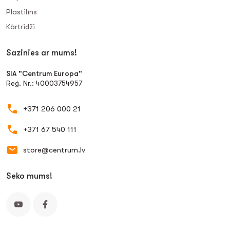
Plastilīns
Kārtridži
Sazinies ar mums!
SIA "Centrum Europa"
Reģ. Nr.: 40003754957
+371 206 000 21
+371 67 540 111
store@centrum.lv
Seko mums!