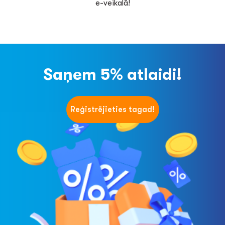
e-veikalā!
Saņem 5% atlaidi!
Reģistrējieties tagad!