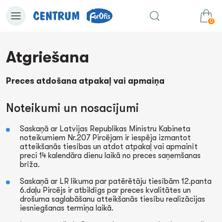
0
Atgriešana
0.00€
uz grozu
Summa:
Preces atdošana atpakaļ vai apmaiņa
Noteikumi un nosacījumi
Saskaņā ar Latvijas Republikas Ministru Kabineta
noteikumiem Nr.207 Pircējam ir iespēja izmantot
atteikšanās tiesības un atdot atpakaļ vai apmainīt
preci 14 kalendāra dienu laikā no preces saņemšanas
brīža.
Saskaņā ar LR likuma par patērētāju tiesībām 12.panta
6.daļu Pircējs ir atbildīgs par preces kvalitātes un
drošuma saglabāšanu atteikšanās tiesību realizācijas
iesniegšanas termiņa laikā.