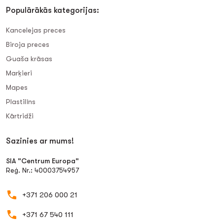
Populārākās kategorijas:
Kancelejas preces
Biroja preces
Guaša krāsas
Marķieri
Mapes
Plastilīns
Kārtridži
Sazinies ar mums!
SIA "Centrum Europa"
Reģ. Nr.: 40003754957
+371 206 000 21
+371 67 540 111