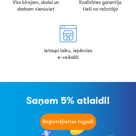
Viss birojam, skolai un
Kvalitātes garantija
darbam vienuviet
tieši no ražotāja
Ietaupi laiku, iepērcies
e-veikalā!
Saņem 5% atlaidi!
Reģistrējieties tagad!