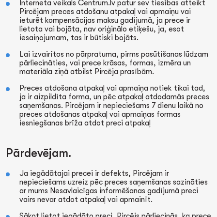
Interneta veikals Centrum.lv patur sev tiesības atteikt
Pircējam preces atdošanu atpakaļ vai apmaiņu vai
ieturēt kompensācijas maksu gadījumā, ja prece ir
lietota vai bojāta, nav oriģinālo etiķešu, ja, esot
iesaiņojumam, tas ir būtiski bojāts.
Lai izvairītos no pārpratuma, pirms pasūtīšanas lūdzam
pārliecināties, vai prece krāsas, formas, izmēra un
materiāla ziņā atbilst Pircēja prasībām.
Preces atdošana atpakaļ vai apmaiņa notiek tikai tad,
ja ir aizpildīta forma, un pēc atpakaļ atdodamās preces
saņemšanas. Pircējam ir nepieciešams 7 dienu laikā no
preces atdošanas atpakaļ vai apmaiņas formas
iesniegšanas brīža atdot preci atpakaļ
Pārdevējam.
Ja iegādātajai precei ir defekts, Pircējam ir
nepieciešams uzreiz pēc preces saņemšanas sazināties
ar mums Nesavlaicīgas informēšanas gadījumā preci
vairs nevar atdot atpakaļ vai apmainīt.
Sākot lietot iegādāto preci, Pircējs pārliecinās, ka prece