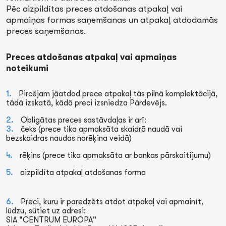
Pēc aizpildītas preces atdošanas atpakaļ vai
apmaiņas formas saņemšanas un atpakaļ atdodamās
preces saņemšanas.
Preces atdošanas atpakaļ vai apmaiņas
noteikumi
Pircējam jāatdod prece atpakaļ tās pilnā komplektācijā,
tādā izskatā, kādā preci izsniedza Pārdevējs.
Obligātas preces sastāvdaļas ir arī:
čeks (prece tika apmaksāta skaidrā naudā vai
bezskaidras naudas norēķina veidā)
rēķins (prece tika apmaksāta ar bankas pārskaitījumu)
aizpildīta atpakaļ atdošanas forma
Preci, kuru ir paredzēts atdot atpakaļ vai apmainīt,
lūdzu, sūtiet uz adresi:
SIA "CENTRUM EUROPA"