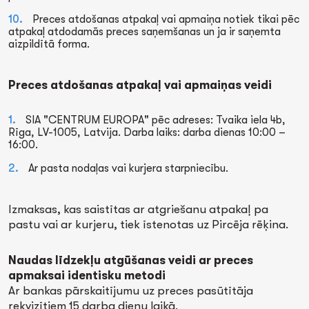
Preces atdošanas atpakaļ vai apmaiņa notiek tikai pēc
atpakaļ atdodamās preces saņemšanas un ja ir saņemta
aizpildītā forma.
Preces atdošanas atpakaļ vai apmaiņas veidi
SIA "CENTRUM EUROPA" pēc adreses: Tvaika iela 4b,
Rīga, LV-1005, Latvija. Darba laiks: darba dienas 10:00 –
16:00.
Ar pasta nodaļas vai kurjera starpniecību.
Izmaksas, kas saistītas ar atgriešanu atpakaļ pa
pastu vai ar kurjeru, tiek īstenotas uz Pircēja rēķina.
Naudas līdzekļu atgūšanas veidi ar preces
apmaksai identisku metodi
Ar bankas pārskaitījumu uz preces pasūtītāja
rekvizītiem 15 darba dienu laikā.