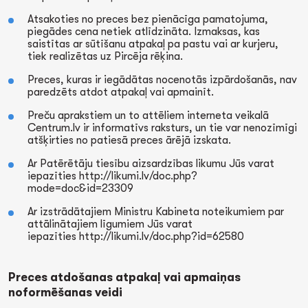
Atsakoties no preces bez pienācīga pamatojuma,
piegādes cena netiek atlīdzināta. Izmaksas, kas
saistītas ar sūtīšanu atpakaļ pa pastu vai ar kurjeru,
tiek realizētas uz Pircēja rēķina.
Preces, kuras ir iegādātas nocenotās izpārdošanās, nav
paredzēts atdot atpakaļ vai apmainīt.
Preču aprakstiem un to attēliem interneta veikalā
Centrum.lv ir informatīvs raksturs, un tie var nenozīmīgi
atšķirties no patiesā preces ārējā izskata.
Ar Patērētāju tiesību aizsardzības likumu Jūs varat
iepazīties http://likumi.lv/doc.php?
mode=doc&id=23309
Ar izstrādātajiem Ministru Kabineta noteikumiem par
attālinātajiem līgumiem Jūs varat
iepazīties http://likumi.lv/doc.php?id=62580
Preces atdošanas atpakaļ vai apmaiņas
noformēšanas veidi