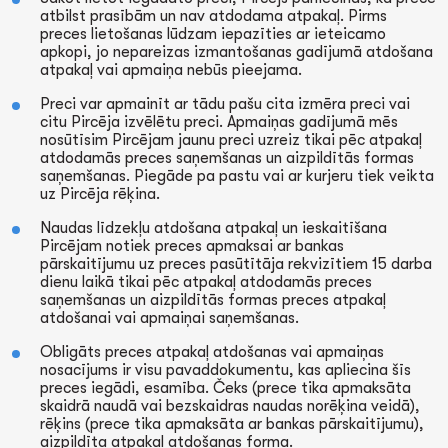
atbilst prasībām un nav atdodama atpakaļ. Pirms
preces lietošanas lūdzam iepazīties ar ieteicamo
apkopi, jo nepareizas izmantošanas gadījumā atdošana
atpakaļ vai apmaiņa nebūs pieejama.
Preci var apmainīt ar tādu pašu cita izmēra preci vai
citu Pircēja izvēlētu preci. Apmaiņas gadījumā mēs
nosūtīsim Pircējam jaunu preci uzreiz tikai pēc atpakaļ
atdodamās preces saņemšanas un aizpildītās formas
saņemšanas. Piegāde pa pastu vai ar kurjeru tiek veikta
uz Pircēja rēķina.
Naudas līdzekļu atdošana atpakaļ un ieskaitīšana
Pircējam notiek preces apmaksai ar bankas
pārskaitījumu uz preces pasūtītāja rekvizītiem 15 darba
dienu laikā tikai pēc atpakaļ atdodamās preces
saņemšanas un aizpildītās formas preces atpakaļ
atdošanai vai apmaiņai saņemšanas.
Obligāts preces atpakaļ atdošanas vai apmaiņas
nosacījums ir visu pavaddokumentu, kas apliecina šīs
preces iegādi, esamība. Čeks (prece tika apmaksāta
skaidrā naudā vai bezskaidras naudas norēķina veidā),
rēķins (prece tika apmaksāta ar bankas pārskaitījumu),
aizpildīta atpakaļ atdošanas forma.