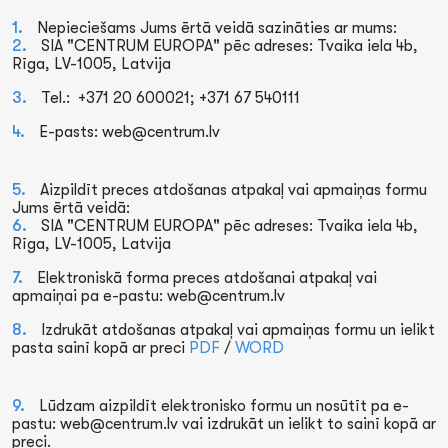
Nepieciešams Jums ērtā veidā sazināties ar mums:
SIA "CENTRUM EUROPA" pēc adreses: Tvaika iela 4b,
Rīga, LV-1005, Latvija
Tel.: +371 20 600021; +371 67 540111
E-pasts: web@centrum.lv
Aizpildīt preces atdošanas atpakaļ vai apmaiņas formu
Jums ērtā veidā:
SIA "CENTRUM EUROPA" pēc adreses: Tvaika iela 4b,
Rīga, LV-1005, Latvija
Elektroniskā forma preces atdošanai atpakaļ vai
apmaiņai pa e-pastu: web@centrum.lv
Izdrukāt atdošanas atpakaļ vai apmaiņas formu un ielikt
pasta sainī kopā ar preci
PDF
/
WORD
Lūdzam aizpildīt elektronisko formu un nosūtīt pa e-
pastu: web@centrum.lv vai izdrukāt un ielikt to sainī kopā ar
preci.