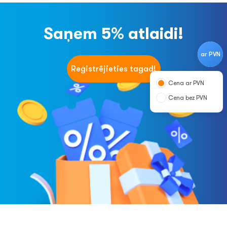
Saņem 5% atlaidi!
ar PVN
Reģistrējieties tagad!
Cena ar PVN
Cena bez PVN