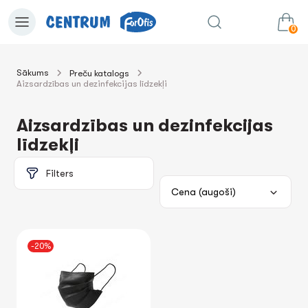
0
Sākums
Preču katalogs
Aizsardzības un dezinfekcijas līdzekļi
0.00€
uz grozu
Summa:
Aizsardzības un dezinfekcijas
līdzekļi
Filters
-20%