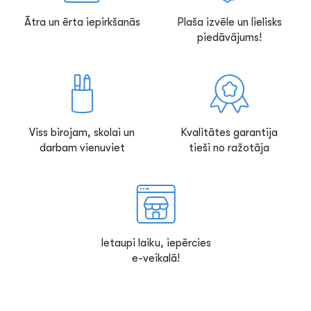
Ātra un ērta iepirkšanās
Plaša izvēle un lielisks
piedāvājums!
Viss birojam, skolai un
Kvalitātes garantija
darbam vienuviet
tieši no ražotāja
Ietaupi laiku, iepērcies
e-veikalā!