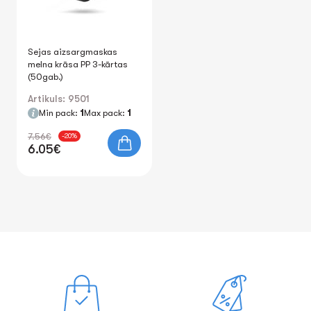
Sejas aizsargmaskas
melna krāsa PP 3-kārtas
(50gab.)
Artikuls: 9501
Min pack:
1
Max pack:
1
7.56€
-20%
6.05€