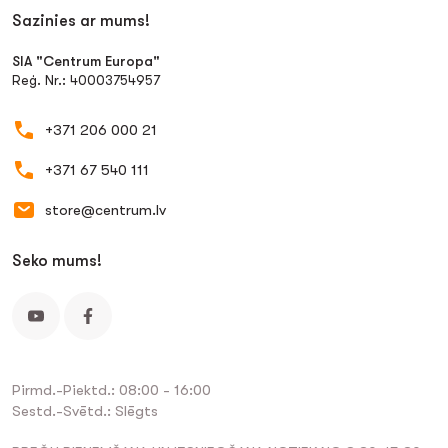
Sazinies ar mums!
SIA "Centrum Europa"
Reģ. Nr.: 40003754957
+371 206 000 21
+371 67 540 111
store@centrum.lv
Seko mums!
Pirmd.-Piektd.: 08:00 - 16:00
Sestd.-Svētd.: Slēgts