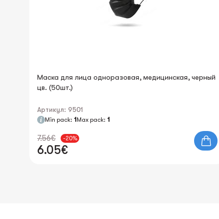
Маска для лица одноразовая, медицинская, черный
цв. (50шт.)
Артикул: 9501
Min pack:
1
Max pack:
1
7.56€
-20%
6.05€