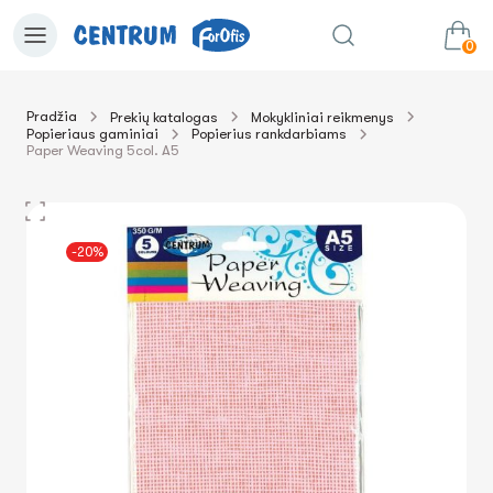
0
Pradžia
Prekių katalogas
Mokykliniai reikmenys
Popieriaus gaminiai
Popierius rankdarbiams
0.00€
Į krepšelį
Suma:
Paper Weaving 5col. A5
-20%