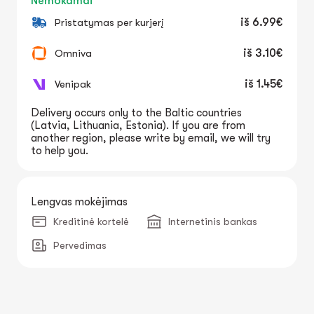
Nemokamai
Pristatymas per kurjerį
iš
6.99€
Omniva
iš
3.10€
Venipak
iš
1.45€
Delivery occurs only to the Baltic countries
(Latvia, Lithuania, Estonia). If you are from
another region, please write by email, we will try
to help you.
Lengvas mokėjimas
Kreditinė kortelė
Internetinis bankas
Pervedimas