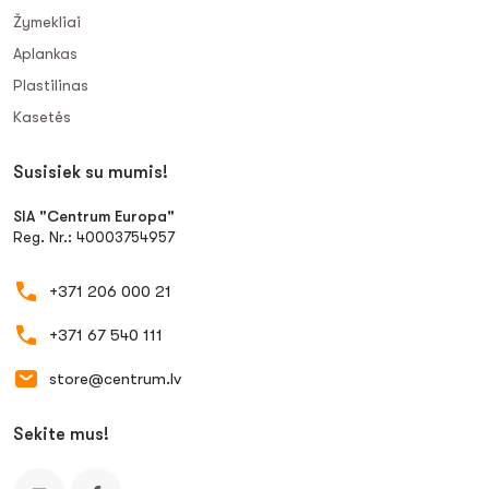
Žymekliai
Aplankas
Plastilinas
Kasetės
Susisiek su mumis!
SIA "Centrum Europa"
Reg. Nr.: 40003754957
+371 206 000 21
+371 67 540 111
store@centrum.lv
Sekite mus!