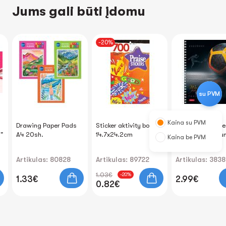
Jums gali būti įdomu
-20%
su PVM
Kaina su PVM
Drawing Paper Pads
Sticker aktivity book
Notebook squar
"
A4 20sh.
14.7x24.2cm
96sh. spiral bou
Kaina be PVM
"SportClub"
Artikulas: 80828
Artikulas: 89722
Artikulas: 383
1.03€
-20%
1.33€
2.99€
0.82€