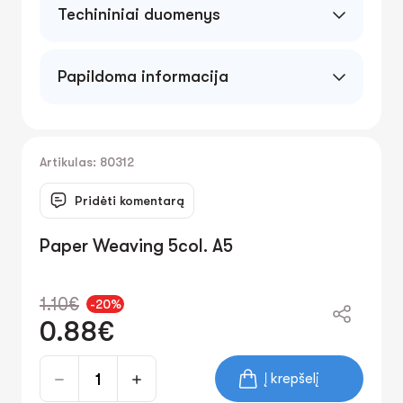
Techininiai duomenys
Papildoma informacija
Artikulas: 80312
Pridėti komentarą
Paper Weaving 5col. A5
1.10€
-20%
0.88€
Į krepšelį