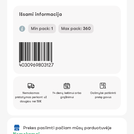
Išsami informacija
Min pack:
1
Max pack:
360
4030969803127
Nemokamas
14 dienų keitimui arba
Galimybė patikrinti
pristatymas perkant už
grąžinimui
prekę gavus
daugiau nei 50€
Prekes pasiimti pačiam mūsų parduotuvėje