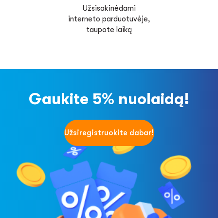
Užsisakinėdami
interneto parduotuvėje,
taupote laiką
Gaukite 5% nuolaidą!
Užsiregistruokite dabar!