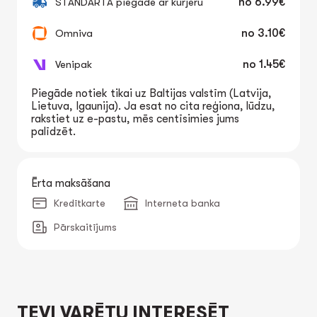
STANDARTA piegāde ar kurjeru
no
6.99€
Omniva
no
3.10€
Venipak
no
1.45€
Piegāde notiek tikai uz Baltijas valstīm (Latvija,
Lietuva, Igaunija). Ja esat no cita reģiona, lūdzu,
rakstiet uz e-pastu, mēs centīsimies jums
palīdzēt.
Ērta maksāšana
Kredītkarte
Interneta banka
Pārskaitījums
TEVI VARĒTU INTERESĒT