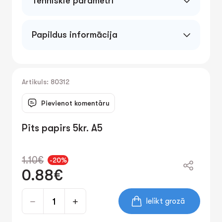
Tehniskie parametri
Papildus informācija
Artikuls: 80312
Pievienot komentāru
Pīts papīrs 5kr. A5
1.10€
-20%
0.88€
Ielikt grozā