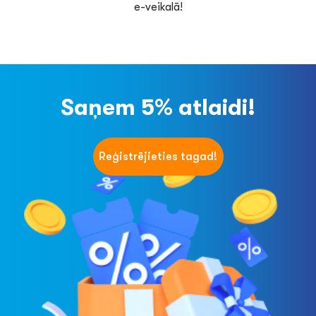
e-veikalā!
Saņem 5% atlaidi!
Reģistrējieties tagad!