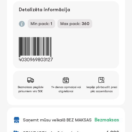
Detalizēta informācija
Min pack:
1
Max pack:
360
4030969803127
Bezmaksas piegāde
14 dienas apmaiņai vai
Iespēja pārbaudīt preci
pirkumiem virs 50€
atgriešanai
pēc saņemšanas
Saņemt mūsu veikalā BEZ MAKSAS
Bezmaksas