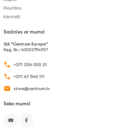
Plastilīns
Kārtridži
Sazinies ar mums!
SIA "Centrum Europa"
Reģ. Nr.: 40003754957
+371 206 000 21
+371 67 540 111
store@centrum.lv
Seko mums!