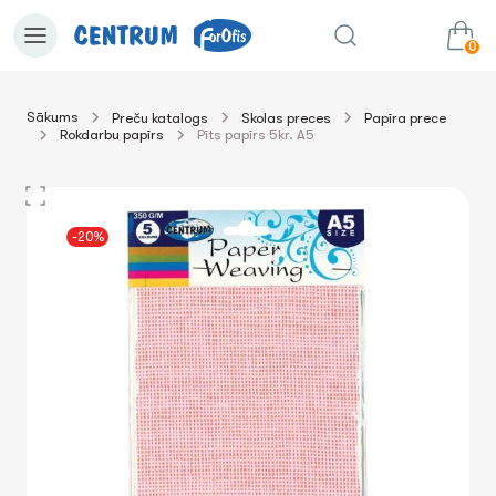
0
Sākums
Preču katalogs
Skolas preces
Papīra prece
Rokdarbu papīrs
Pīts papīrs 5kr. A5
0.00€
uz grozu
Summa:
-20%