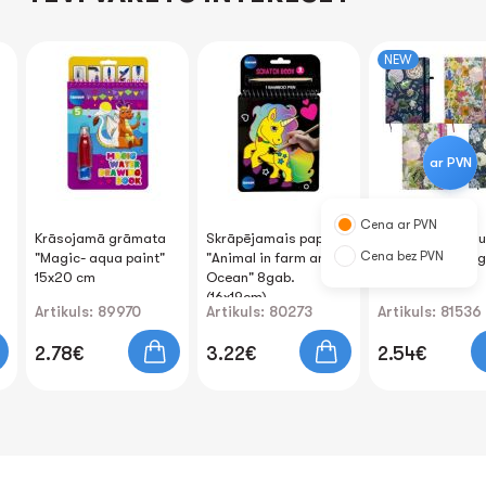
NEW
ar PVN
Cena ar PVN
Krāsojamā grāmata
Skrāpējamais papīrs
Bloknots A5 līnij
Cena bez PVN
"Magic- aqua paint"
"Animal in farm and in
cietos vākos ar 
15x20 cm
Ocean" 8gab.
"Flowers"
(16x19cm)
Artikuls: 89970
Artikuls: 80273
Artikuls: 81536
2.78€
3.22€
2.54€