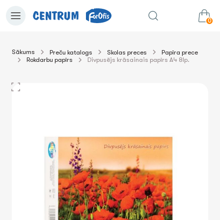
0
Sākums
Preču katalogs
Skolas preces
Papīra prece
Rokdarbu papīrs
Divpusējs krāsainais papīrs A4 8lp.
0.00€
uz grozu
Summa: