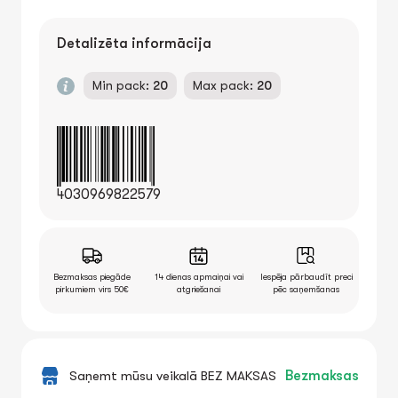
Detalizēta informācija
Min pack:
20
Max pack:
20
4030969822579
Bezmaksas piegāde
14 dienas apmaiņai vai
Iespēja pārbaudīt preci
pirkumiem virs 50€
atgriešanai
pēc saņemšanas
Saņemt mūsu veikalā BEZ MAKSAS
Bezmaksas