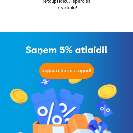
Ietaupi laiku, iepērcies
e-veikalā!
Saņem 5% atlaidi!
Reģistrējieties tagad!