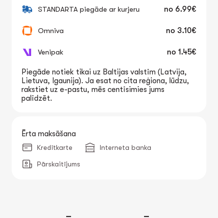
STANDARTA piegāde ar kurjeru
no
6.99€
Omniva
no
3.10€
Venipak
no
1.45€
Piegāde notiek tikai uz Baltijas valstīm (Latvija,
Lietuva, Igaunija). Ja esat no cita reģiona, lūdzu,
rakstiet uz e-pastu, mēs centīsimies jums
palīdzēt.
Ērta maksāšana
Kredītkarte
Interneta banka
Pārskaitījums