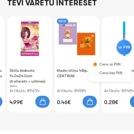
TEVI VARĒTU INTERESĒT
NEW
ar PVN
Cena ar PVN
p.
Skiču bloknots
Klade rūtiņu 48lp.
Kreppapīrs zila kr
Cena bez PVN
ju
14.0x24.0cm
CENTRUM
50x200cm 1gb.
(trafarets + uzlīmes)
36lp.
Artikuls: 89634
Artikuls: 84584
Artikuls: 89484
4.99€
0.46€
0.28€