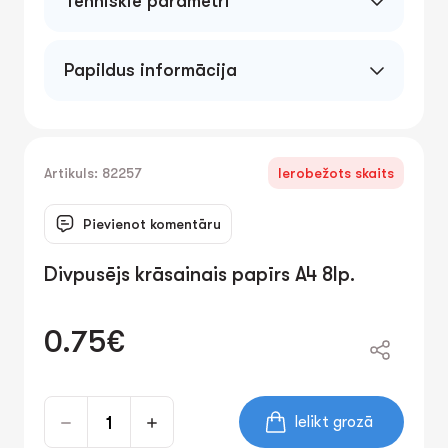
Tehniskie parametri
Papildus informācija
Artikuls: 82257
Ierobežots skaits
Pievienot komentāru
Divpusējs krāsainais papīrs A4 8lp.
0.75€
Ielikt grozā