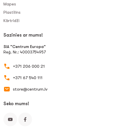
Mapes
Plastilīns
Kārtridži
Sazinies ar mums!
SIA "Centrum Europa"
Reģ. Nr.: 40003754957
+371 206 000 21
+371 67 540 111
store@centrum.lv
Seko mums!