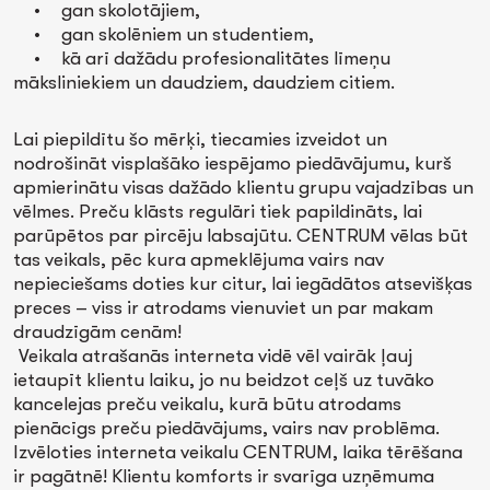
• gan skolotājiem,
• gan skolēniem un studentiem,
• kā arī dažādu profesionalitātes līmeņu
māksliniekiem un daudziem, daudziem citiem.
Lai piepildītu šo mērķi, tiecamies izveidot un
nodrošināt visplašāko iespējamo piedāvājumu, kurš
apmierinātu visas dažādo klientu grupu vajadzības un
vēlmes. Preču klāsts regulāri tiek papildināts, lai
parūpētos par pircēju labsajūtu. CENTRUM vēlas būt
tas veikals, pēc kura apmeklējuma vairs nav
nepieciešams doties kur citur, lai iegādātos atsevišķas
preces – viss ir atrodams vienuviet un par makam
draudzīgām cenām!
Veikala atrašanās interneta vidē vēl vairāk ļauj
ietaupīt klientu laiku, jo nu beidzot ceļš uz tuvāko
kancelejas preču veikalu, kurā būtu atrodams
pienācīgs preču piedāvājums, vairs nav problēma.
Izvēloties interneta veikalu CENTRUM, laika tērēšana
ir pagātnē! Klientu komforts ir svarīga uzņēmuma