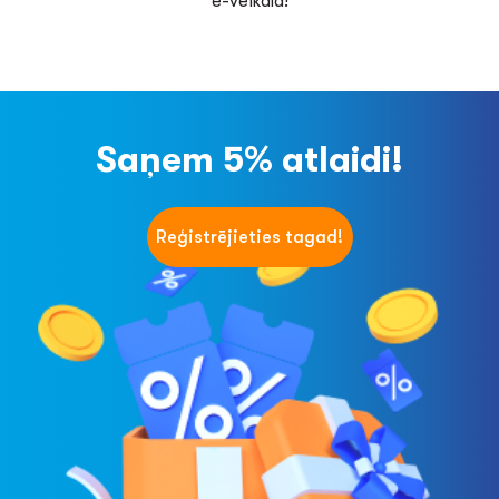
e-veikalā!
Saņem 5% atlaidi!
Reģistrējieties tagad!