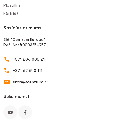
Plastilīns
Kārtridži
Sazinies ar mums!
SIA "Centrum Europa"
Reģ. Nr.: 40003754957
+371 206 000 21
+371 67 540 111
store@centrum.lv
Seko mums!