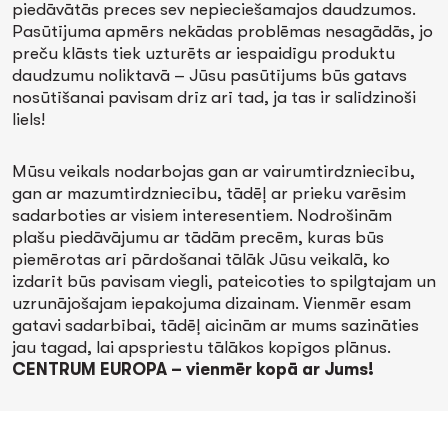
piedāvātās preces sev nepieciešamajos daudzumos.
Pasūtījuma apmērs nekādas problēmas nesagādās, jo
preču klāsts tiek uzturēts ar iespaidīgu produktu
daudzumu noliktavā – Jūsu pasūtījums būs gatavs
nosūtīšanai pavisam drīz arī tad, ja tas ir salīdzinoši
liels!
Mūsu veikals nodarbojas gan ar vairumtirdzniecību,
gan ar mazumtirdzniecību, tādēļ ar prieku varēsim
sadarboties ar visiem interesentiem. Nodrošinām
plašu piedāvājumu ar tādām precēm, kuras būs
piemērotas arī pārdošanai tālāk Jūsu veikalā, ko
izdarīt būs pavisam viegli, pateicoties to spilgtajam un
uzrunājošajam iepakojuma dizainam. Vienmēr esam
gatavi sadarbībai, tādēļ aicinām ar mums sazināties
jau tagad, lai apspriestu tālākos kopīgos plānus.
CENTRUM EUROPA – vienmēr kopā ar Jums!