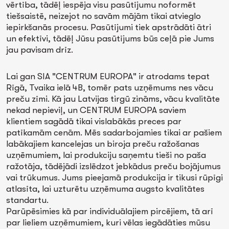
vērtība, tādēļ iespēja visu pasūtījumu noformēt
tiešsaistē, neizejot no savām mājām tikai atvieglo
iepirkšanās procesu. Pasūtījumi tiek apstrādāti ātri
un efektīvi, tādēļ Jūsu pasūtījums būs ceļā pie Jums
jau pavisam drīz.
Lai gan SIA "CENTRUM EUROPA" ir atrodams tepat
Rīgā, Tvaika ielā 4B, tomēr pats uzņēmums nes vācu
preču zīmi. Kā jau Latvijas tirgū zināms, vācu kvalitāte
nekad nepieviļ, un CENTRUM EUROPA saviem
klientiem sagādā tikai vislabākās preces par
patīkamām cenām. Mēs sadarbojamies tikai ar pašiem
labākajiem kancelejas un biroja preču ražošanas
uzņēmumiem, lai produkciju saņemtu tieši no paša
ražotāja, tādējādi izslēdzot jebkādus preču bojājumus
vai trūkumus. Jums pieejamā produkcija ir tikusi rūpīgi
atlasīta, lai uzturētu uzņēmuma augsto kvalitātes
standartu.
Parūpēsimies kā par individuālajiem pircējiem, tā arī
par lieliem uzņēmumiem, kuri vēlas iegādāties mūsu