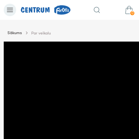
0
Sākums
Par veikalu
0.00€
uz grozu
Summa: