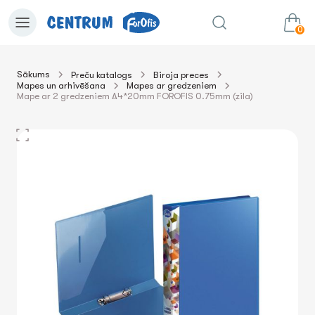
0
Sākums
Preču katalogs
Biroja preces
Mapes un arhivēšana
Mapes ar gredzeniem
0.00€
uz grozu
Summa:
Mape ar 2 gredzeniem A4*20mm FOROFIS 0.75mm (zila)