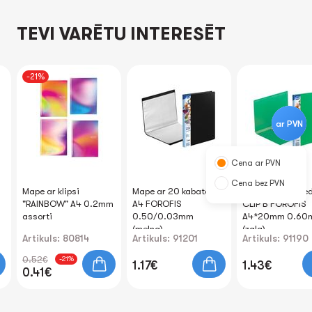
TEVI VARĒTU INTERESĒT
-21%
ar PVN
Cena ar PVN
Cena bez PVN
Mape ar klipsi
Mape ar 20 kabatām
Mape ar piespie
"RAINBOW" A4 0.2mm
A4 FOROFIS
CLIP B FOROFIS
assorti
0.50/0.03mm
A4*20mm 0.60
(melna)
(zaļa)
Artikuls: 80814
Artikuls: 91201
Artikuls: 91190
0.52€
-21%
1.17€
1.43€
0.41€