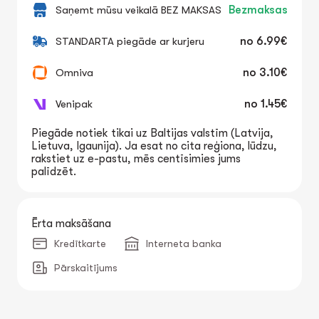
Saņemt mūsu veikalā BEZ MAKSAS
Bezmaksas
STANDARTA piegāde ar kurjeru
no
6.99€
Omniva
no
3.10€
Venipak
no
1.45€
Piegāde notiek tikai uz Baltijas valstīm (Latvija,
Lietuva, Igaunija). Ja esat no cita reģiona, lūdzu,
rakstiet uz e-pastu, mēs centīsimies jums
palīdzēt.
Ērta maksāšana
Kredītkarte
Interneta banka
Pārskaitījums