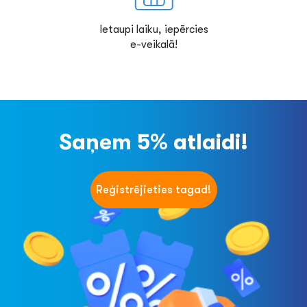
Ietaupi laiku, iepērcies
e-veikalā!
Saņem 5% atlaidi!
Reģistrējieties tagad!