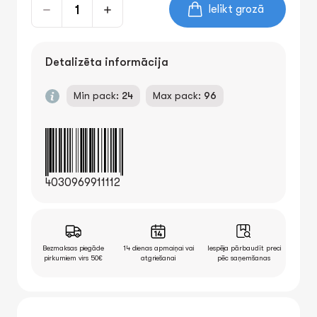
Ielikt grozā
Detalizēta informācija
Min pack:
24
Max pack:
96
4030969911112
Bezmaksas piegāde
14 dienas apmaiņai vai
Iespēja pārbaudīt preci
pirkumiem virs 50€
atgriešanai
pēc saņemšanas