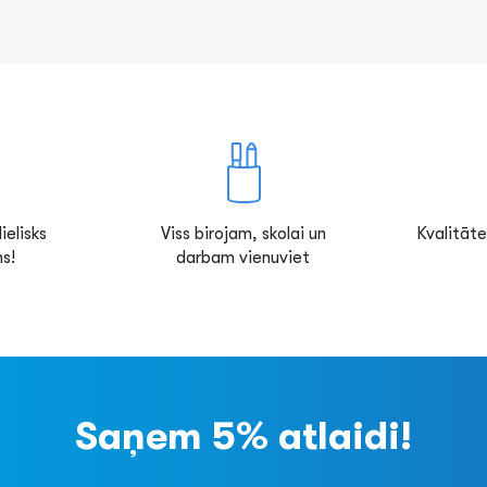
ielisks
Viss birojam, skolai un
Kvalitāte
s!
darbam vienuviet
Saņem 5% atlaidi!