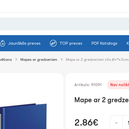
Jaunākās preces
TOP preces
PDF Katalogs
K
ivēšana
Mapes ar gredzeniem
Mape ar 2 gredzeniem zilа A4*4.5c
Artikuls: 91091
Nav nolik
Mape ar 2 gredze
2.86€