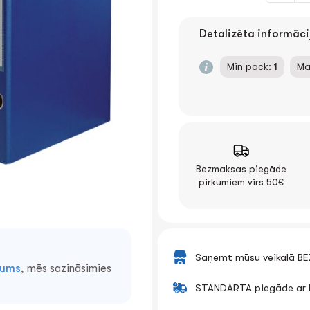
Detalizēta informāci
Min pack:
1
Ma
Bezmaksas piegāde
pirkumiem virs 50€
Saņemt mūsu veikalā B
mums
, mēs sazināsimies
STANDARTA piegāde ar k