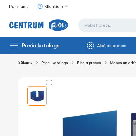
Par mums
Klientiem
Preču katalogs
Akcijas preces
Sākums
Preču katalogs
Biroja preces
Mapes un arh