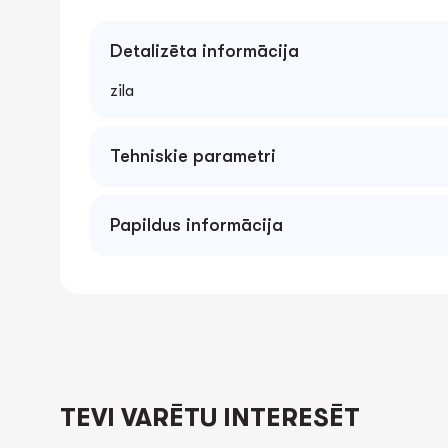
Detalizēta informācija
zilа
Tehniskie parametri
A4*3cm PVC
Papildus informācija
TEVI VARĒTU INTERESĒT