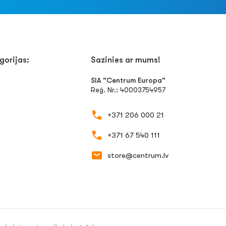
gorijas:
Sazinies ar mums!
SIA "Centrum Europa"
Reģ. Nr.: 40003754957
+371 206 000 21
+371 67 540 111
store@centrum.lv