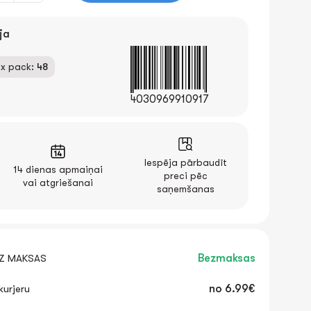
ja
x pack:
48
4030969910917
Iespēja pārbaudīt
14 dienas apmaiņai
preci pēc
vai atgriešanai
saņemšanas
EZ MAKSAS
Bezmaksas
urjeru
no
6.99€