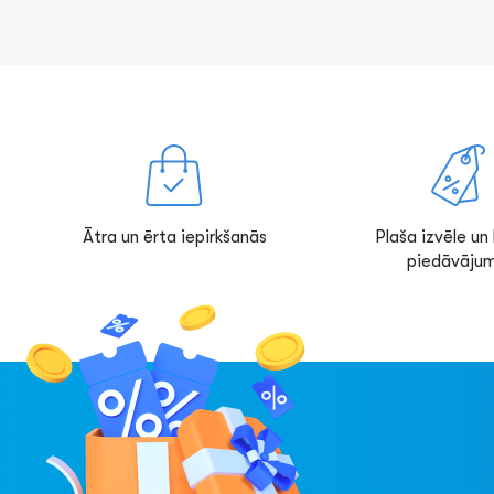
Ātra un ērta iepirkšanās
Plaša izvēle un l
piedāvājum