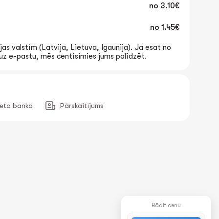
no
3.10€
no
1.45€
jas valstīm (Latvija, Lietuva, Igaunija). Ja esat no
t uz e-pastu, mēs centīsimies jums palīdzēt.
neta banka
Pārskaitījums
Rādīt cenu