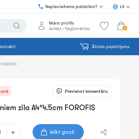
Nepieciešama palīdzība?
LV
Mans profils
0
Ienākt
Reģistrēties
/
ontakti
Ātrais pasūtījums
0.00€
uz grozu
Summa:
m FOROFIS
tavā
Pievienot komentāru
niem zilа A4*4.5cm FOROFIS
Ielikt grozā