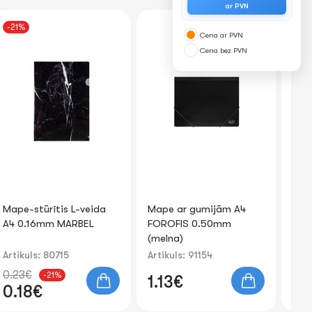
ar PVN
Cena ar PVN
Cena bez PVN
Mape ar gumijām A4
Mape-stūrītis
Ma
FOROFIS 0.50mm
"Centrum" L-veida A4
FO
(melna)
0.16mm assorti
Artikuls: 91154
Artikuls: 80015
Art
1.13€
0.17€
1