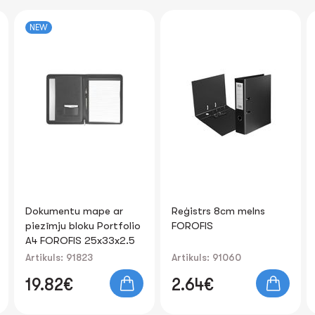
-21%
Reģistrs 8cm melns
Mape-stūrītis L-veida
FOROFIS
A4 0.16mm MARBEL
Artikuls: 91060
Artikuls: 80715
0.23€
-21%
2.64€
0.18€