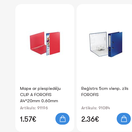
NEW
u
Reģistrs 5cm vienp. zils
Dokumentu mape ar
FOROFIS
piezīmju bloku Portfolio
A4 FOROFIS 25x33x2.5
cm
Artikuls: 91084
Artikuls: 91823
2.36€
19.82€