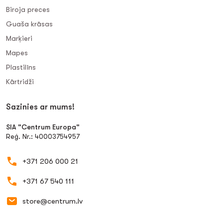
Biroja preces
Guaša krāsas
Marķieri
Mapes
Plastilīns
Kārtridži
Sazinies ar mums!
SIA "Centrum Europa"
Reģ. Nr.: 40003754957
+371 206 000 21
+371 67 540 111
store@centrum.lv