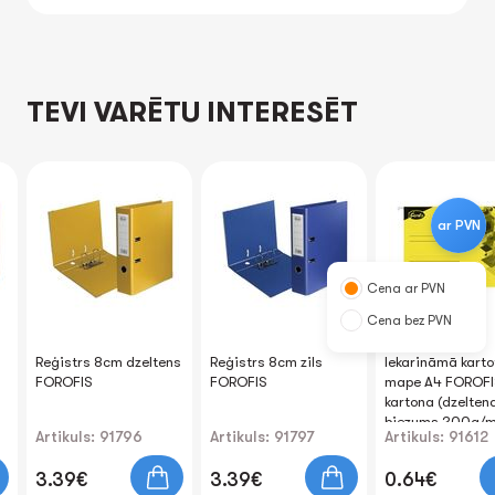
TEVI VARĒTU INTERESĒT
ar PVN
Cena ar PVN
Cena bez PVN
Reģistrs 8cm dzeltens
Reģistrs 8cm zils
Iekarināmā karto
FOROFIS
FOROFIS
mape A4 FOROFI
kartona (dzeltena
biezums 200g/
Artikuls: 91796
Artikuls: 91797
Artikuls: 91612
3.39€
3.39€
0.64€