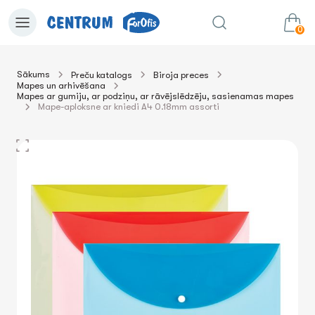
0
Sākums
Preču katalogs
Biroja preces
Mapes un arhivēšana
0.00€
uz grozu
Summa:
Mapes ar gumiju, ar podziņu, ar rāvējslēdzēju, sasienamas mapes
Mape-aploksne ar kniedi A4 0.18mm assorti