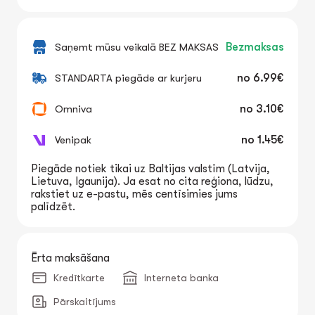
Saņemt mūsu veikalā BEZ MAKSAS
Bezmaksas
STANDARTA piegāde ar kurjeru
no
6.99€
Omniva
no
3.10€
Venipak
no
1.45€
Piegāde notiek tikai uz Baltijas valstīm (Latvija,
Lietuva, Igaunija). Ja esat no cita reģiona, lūdzu,
rakstiet uz e-pastu, mēs centīsimies jums
palīdzēt.
Ērta maksāšana
Kredītkarte
Interneta banka
Pārskaitījums