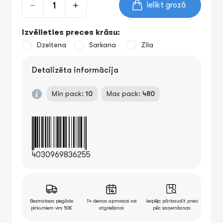
Ielikt grozā
Izvēlieties preces krāsu:
Dzeltena
Sarkana
Zila
Detalizēta informācija
Min pack:
10
Max pack:
480
4030969836255
Bezmaksas piegāde
14 dienas apmaiņai vai
Iespēja pārbaudīt preci
pirkumiem virs 50€
atgriešanai
pēc saņemšanas