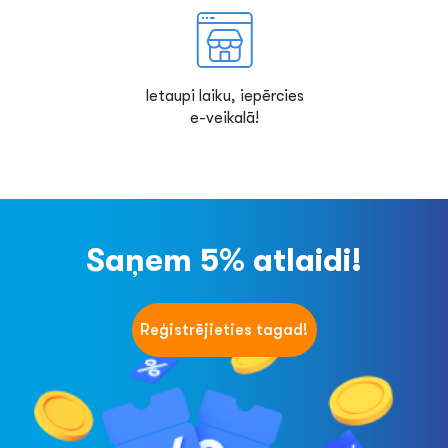
Ietaupi laiku, iepērcies
e-veikalā!
Saņem 5% atlaidi!
Reģistrējieties tagad!