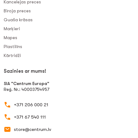
Kancelejas preces
Biroja preces
Guaša krāsas
Marķieri
Mapes
Plastilīns
Kārtridži
Sazinies ar mums!
SIA "Centrum Europa"
Reģ. Nr.: 40003754957
+371 206 000 21
+371 67 540 111
store@centrum.lv