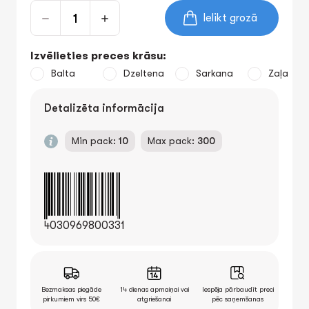
Ielikt grozā
Izvēlieties preces krāsu:
Balta
Dzeltena
Sarkana
Zaļa
Detalizēta informācija
Min pack:
10
Max pack:
300
4030969800331
Bezmaksas piegāde
14 dienas apmaiņai vai
Iespēja pārbaudīt preci
pirkumiem virs 50€
atgriešanai
pēc saņemšanas