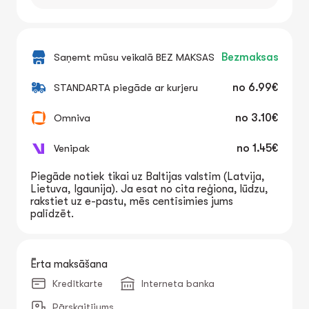
Saņemt mūsu veikalā BEZ MAKSAS
Bezmaksas
STANDARTA piegāde ar kurjeru
no
6.99€
Omniva
no
3.10€
Venipak
no
1.45€
Piegāde notiek tikai uz Baltijas valstīm (Latvija,
Lietuva, Igaunija). Ja esat no cita reģiona, lūdzu,
rakstiet uz e-pastu, mēs centīsimies jums
palīdzēt.
Ērta maksāšana
Kredītkarte
Interneta banka
Pārskaitījums