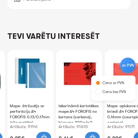
TEVI VARĒTU INTERESĒT
ar PVN
Cena ar PVN
Cena bez PVN
Mape- ātršuvējs ar
Iekarināmā kartotēkas
Mape- aploksne 
perforāciju A4
mape A4 FOROFIS no
kniedi A4 FOROF
FOROFIS 0.13/0.17mm
kartona (sarkana),
0.16mm (caurspī
(zila matēta)
biezums 200g/m2
sarkana)
Artikuls: 91141
Artikuls: 91610
Artikuls: 91171