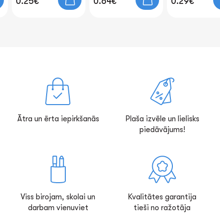
0.25€
0.64€
0.29€
Ātra un ērta iepirkšanās
Plaša izvēle un lielisks
piedāvājums!
Viss birojam, skolai un
Kvalitātes garantija
darbam vienuviet
tieši no ražotāja