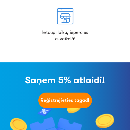
Ietaupi laiku, iepērcies
e-veikalā!
Saņem 5% atlaidi!
Reģistrējieties tagad!