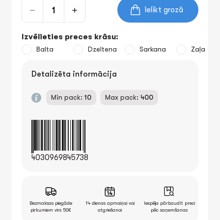
Ielikt grozā
Izvēlieties preces krāsu:
Balta
Dzeltena
Sarkana
Zaļa
Detalizēta informācija
Min pack:
10
Max pack:
400
4030969845738
Bezmaksas piegāde
14 dienas apmaiņai vai
Iespēja pārbaudīt preci
pirkumiem virs 50€
atgriešanai
pēc saņemšanas