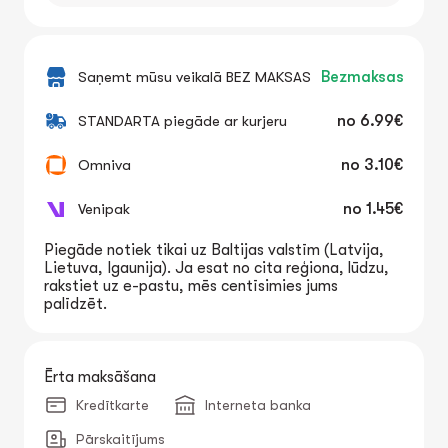
Saņemt mūsu veikalā BEZ MAKSAS
Bezmaksas
STANDARTA piegāde ar kurjeru
no
6.99€
Omniva
no
3.10€
Venipak
no
1.45€
Piegāde notiek tikai uz Baltijas valstīm (Latvija,
Lietuva, Igaunija). Ja esat no cita reģiona, lūdzu,
rakstiet uz e-pastu, mēs centīsimies jums
palīdzēt.
Ērta maksāšana
Kredītkarte
Interneta banka
Pārskaitījums