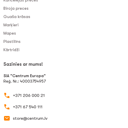
Kancelejas preces
Biroja preces
Guaša krāsas
Marķieri
Mapes
Plastilīns
Kārtridži
Sazinies ar mums!
SIA "Centrum Europa"
Reģ. Nr.: 40003754957
+371 206 000 21
+371 67 540 111
store@centrum.lv