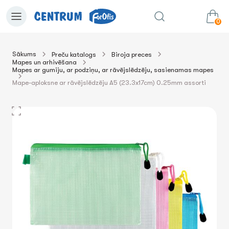
0
Sākums
Preču katalogs
Biroja preces
Mapes un arhivēšana
0.00€
uz grozu
Summa:
Mapes ar gumiju, ar podziņu, ar rāvējslēdzēju, sasienamas mapes
Mape-aploksne ar rāvējslēdzēju A5 (23.3x17cm) 0.25mm assorti