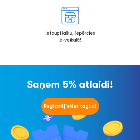
Ietaupi laiku, iepērcies
e-veikalā!
Saņem 5% atlaidi!
Reģistrējieties tagad!