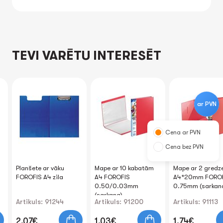
TEVI VARĒTU INTERESĒT
ar PVN
Cena ar PVN
Cena bez PVN
Planšete ar vāku
Mape ar 10 kabatām
Mape ar 2 gredz
FOROFIS A4 zila
A4 FOROFIS
A4*20mm FORO
0.50/0.03mm
0.75mm (sarkan
(sarkana)
Artikuls: 91244
Artikuls: 91200
Artikuls: 91113
2.07€
1.03€
1.74€