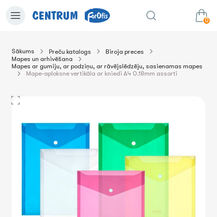
0
Sākums
Preču katalogs
Biroja preces
Mapes un arhivēšana
0.00€
uz grozu
Summa:
Mapes ar gumiju, ar podziņu, ar rāvējslēdzēju, sasienamas mapes
Mape-aploksne vertikāla ar kniedi A4 0.18mm assorti