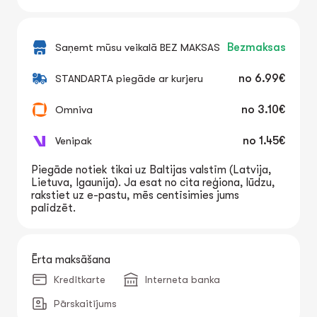
Saņemt mūsu veikalā BEZ MAKSAS
Bezmaksas
STANDARTA piegāde ar kurjeru
no
6.99€
Omniva
no
3.10€
Venipak
no
1.45€
Piegāde notiek tikai uz Baltijas valstīm (Latvija,
Lietuva, Igaunija). Ja esat no cita reģiona, lūdzu,
rakstiet uz e-pastu, mēs centīsimies jums
palīdzēt.
Ērta maksāšana
Kredītkarte
Interneta banka
Pārskaitījums