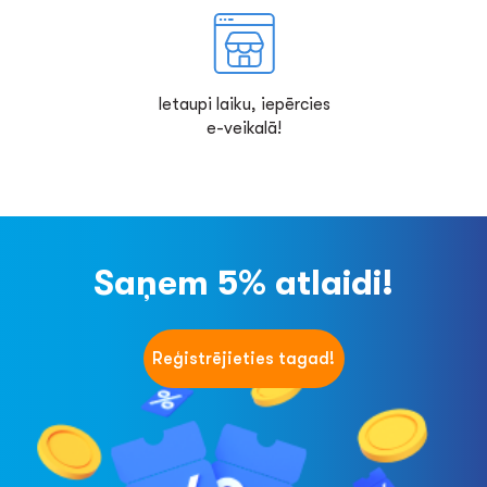
Ietaupi laiku, iepērcies
e-veikalā!
Saņem 5% atlaidi!
Reģistrējieties tagad!