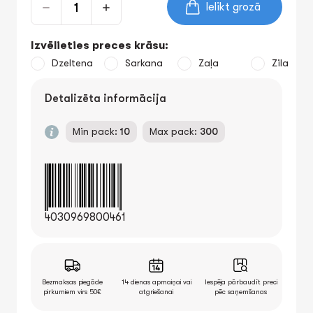
Ielikt grozā
Izvēlieties preces krāsu:
Dzeltena
Sarkana
Zaļa
Zila
Detalizēta informācija
Min pack:
10
Max pack:
300
4030969800461
Bezmaksas piegāde
14 dienas apmaiņai vai
Iespēja pārbaudīt preci
pirkumiem virs 50€
atgriešanai
pēc saņemšanas