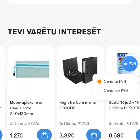
TEVI VARĒTU INTERESĒT
ar PVN
Cena ar PVN
Cena bez PVN
Mape-aploksne ar
Reģistrs 5cm melns
Sadalītājs A4 "1-
m
rāvējslēdzēju
FOROFIS
0.13mm FOROFI
240x120mm
Artikuls: 87776
Artikuls: 91733
Artikuls: 91278
1.27€
3.39€
0.58€