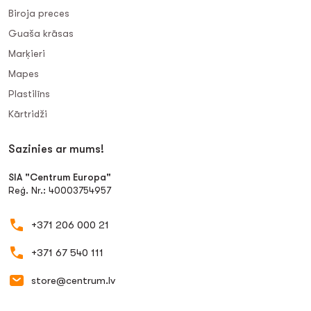
Biroja preces
Guaša krāsas
Marķieri
Mapes
Plastilīns
Kārtridži
Sazinies ar mums!
SIA "Centrum Europa"
Reģ. Nr.: 40003754957
+371 206 000 21
+371 67 540 111
store@centrum.lv