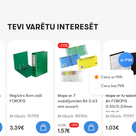
TEVI VARĒTU INTERESĒT
-20%
ar PVN
Cena ar PVN
Cena bez PVN
s
Reģistrs 8cm zaļš
Mape ar 7
Mape ar 10 kaba
FOROFIS
nodalījumiem B6 0.63
A4 FOROFIS
mm assorti
0.50/0.03mm
(melna)
Artikuls: 91795
Artikuls: 89016
Artikuls: 91197
1.97€
-20%
3.39€
1.03€
1.57€