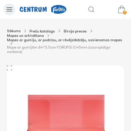
0
Sākums
Preču katalogs
Biroja preces
Mapes un arhivēšana
0.00€
uz grozu
Summa:
Mapes ar gumiju, ar podziņu, ar rāvējslēdzēju, sasienamas mapes
Mape ar gumijām A4*3.5cm FOROFIS 0.45mm (caurspīdīga
sarkana)