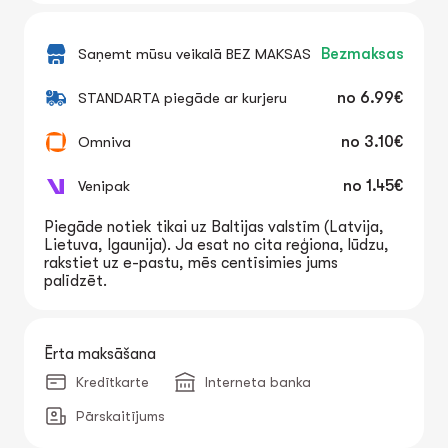
Saņemt mūsu veikalā BEZ MAKSAS
Bezmaksas
STANDARTA piegāde ar kurjeru
no
6.99€
Omniva
no
3.10€
Venipak
no
1.45€
Piegāde notiek tikai uz Baltijas valstīm (Latvija,
Lietuva, Igaunija). Ja esat no cita reģiona, lūdzu,
rakstiet uz e-pastu, mēs centīsimies jums
palīdzēt.
Ērta maksāšana
Kredītkarte
Interneta banka
Pārskaitījums