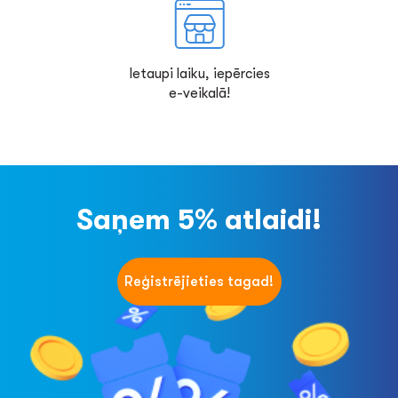
Ietaupi laiku, iepērcies
e-veikalā!
Saņem 5% atlaidi!
Reģistrējieties tagad!