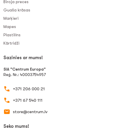
Biroja preces
Guaša krāsas
Marķieri
Mapes
Plastilīns
Kārtridži
Sazinies ar mums!
SIA "Centrum Europa"
Reģ. Nr.: 40003754957
+371 206 000 21
+371 67 540 111
store@centrum.lv
Seko mums!