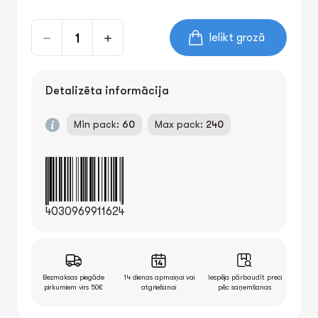
Ielikt grozā
Detalizēta informācija
Min pack:
60
Max pack:
240
4030969911624
Bezmaksas piegāde
14 dienas apmaiņai vai
Iespēja pārbaudīt preci
pirkumiem virs 50€
atgriešanai
pēc saņemšanas