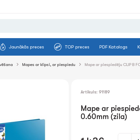
Jaunākās preces
TOP preces
PDF Katalogs
K
ivēšana
Mapes ar klipsi, ar piespiedu
Mape ar piespiedēju CLIP B 
Artikuls: 91189
Mape ar piespie
0.60mm (zila)