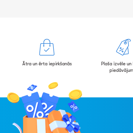
Ātra un ērta iepirkšanās
Plaša izvēle un l
piedāvājum