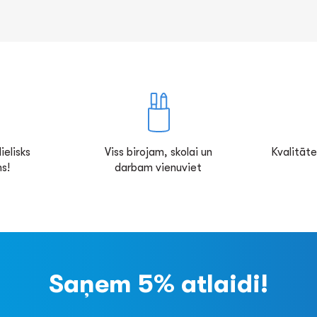
ielisks
Viss birojam, skolai un
Kvalitāte
s!
darbam vienuviet
Saņem 5% atlaidi!