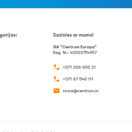
gorijas:
Sazinies ar mums!
SIA "Centrum Europa"
Reģ. Nr.: 40003754957
+371 206 000 21
+371 67 540 111
store@centrum.lv