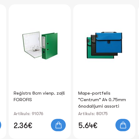
Reģistrs 8cm vienp. zaļš
Mape-portfelis
FOROFIS
"Centrum" A4 0.75mm
6nodalījumi assorti
Artikuls: 91076
Artikuls: 80175
2.36€
5.64€