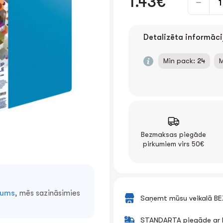
1.43€
Detalizēta informāci
Min pack:
24
M
Bezmaksas piegāde
pirkumiem virs 50€
mums
, mēs sazināsimies
Saņemt mūsu veikalā B
STANDARTA piegāde ar k