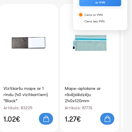
ar PVN
Cena ar PVN
Cena bez PVN
Vizītkaršu mape ar 1
Mape-aploksne ar
Ma
rindu (40 vizītkartiem)
rāvējslēdzēju
FO
"Black"
240x120mm
(d
Artikuls: 83225
Artikuls: 87776
Art
1.02€
1.27€
0