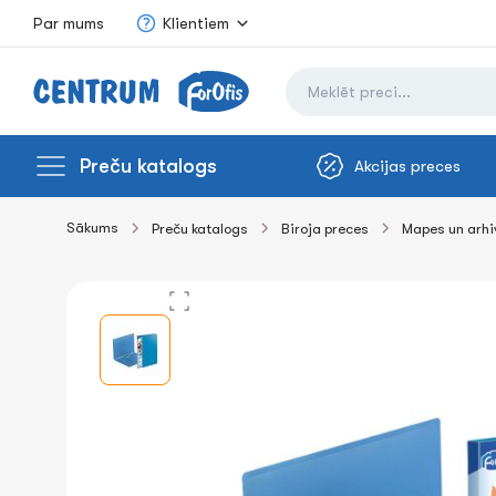
Par mums
Klientiem
Preču katalogs
Akcijas preces
Sākums
Preču katalogs
Biroja preces
Mapes un arh