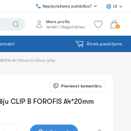
Nepieciešama palīdzība?
LV
Mans profils
0
Ienākt
Reģistrēties
/
ontakti
Ātrais pasūtījums
0.00€
uz grozu
Summa:
FOROFIS A4*20mm 0.60mm (zila)
Pievienot komentāru
dēju CLIP B FOROFIS A4*20mm