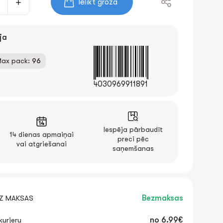
Ielikt grozā
ja
ax pack:
96
4030969911891
Iespēja pārbaudīt
14 dienas apmaiņai
preci pēc
vai atgriešanai
saņemšanas
EZ MAKSAS
Bezmaksas
urjeru
no
6.99€