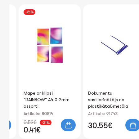
-21%
Mape ar klipsi
Dokumentu
a
"RAINBOW" A4 0.2mm
sastiprinātājs no
assorti
plastikāta&metāla
FOROFIS (zilā krāsa)
Artikuls: 80814
Artikuls: 91743
100gb
0.52€
-21%
30.55€
0.41€