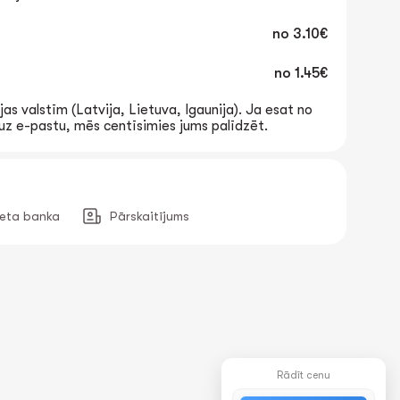
no
3.10€
no
1.45€
jas valstīm (Latvija, Lietuva, Igaunija). Ja esat no
t uz e-pastu, mēs centīsimies jums palīdzēt.
neta banka
Pārskaitījums
Rādīt cenu