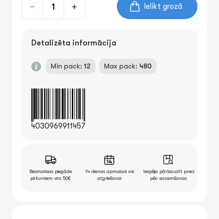
Ielikt grozā
Detalizēta informācija
Min pack:
12
Max pack:
480
4030969911457
Bezmaksas piegāde
14 dienas apmaiņai vai
Iespēja pārbaudīt preci
pirkumiem virs 50€
atgriešanai
pēc saņemšanas