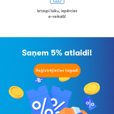
Ietaupi laiku, iepērcies
e-veikalā!
Saņem 5% atlaidi!
Reģistrējieties tagad!