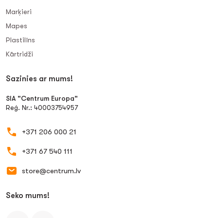
Marķieri
Mapes
Plastilīns
Kārtridži
Sazinies ar mums!
SIA "Centrum Europa"
Reģ. Nr.: 40003754957
+371 206 000 21
+371 67 540 111
store@centrum.lv
Seko mums!