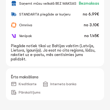
Saņemt mūsu veikalā BEZ MAKSAS
Bezmaksas
STANDARTA piegāde ar kurjeru
no
6.99€
Omniva
no
3.10€
Venipak
no
1.45€
Piegāde notiek tikai uz Baltijas valstīm (Latvija,
Lietuva, Igaunija). Ja esat no cita reģiona, lūdzu,
rakstiet uz e-pastu, mēs centīsimies jums
palīdzēt.
Ērta maksāšana
Kredītkarte
Interneta banka
Pārskaitījums