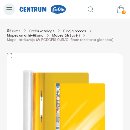
0
Sākums
Preču katalogs
Biroja preces
Mapes un arhivēšana
Mapes ātršuvēji
0.00€
uz grozu
Summa:
Mape- ātršuvējs A4 FOROFIS 0.15/0.15mm (dzeltena glancēta)