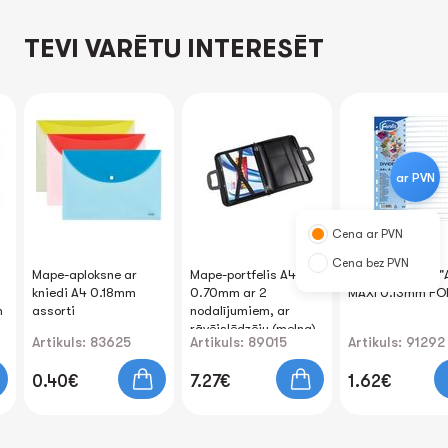
TEVI VARĒTU INTERESĒT
ar PVN
Cena ar PVN
Cena bez PVN
Mape-aploksne ar
Mape-portfelis A4
Sadalītājs A4+ "
kniedi A4 0.18mm
0.70mm ar 2
MAXI 0.13mm FO
m
assorti
nodalījumiem, ar
rāvējslēdzēju (melna)
Artikuls: 83625
Artikuls: 89015
Artikuls: 91292
0.40€
7.27€
1.62€