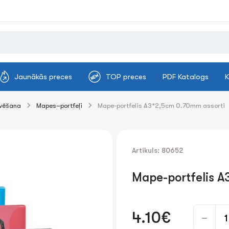
Jaunākās preces
TOP preces
PDF Katalogs
K
ivēšana
Mapes–portfeļi
Mape-portfelis A3*2,5cm 0.70mm assorti
Artikuls: 80652
Mape-portfelis A
4.10€