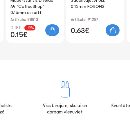
Sadalītājs A4 6kr.
Mape- ātršuvējs A4
0.13mm FOROFIS
FOROFIS 0.14/0.18mm
(dzeltena matēta)
Artikuls: 91287
Artikuls: 91151
0.63€
0.29€
ielisks
Viss birojam, skolai un
Kvalitāte
s!
darbam vienuviet