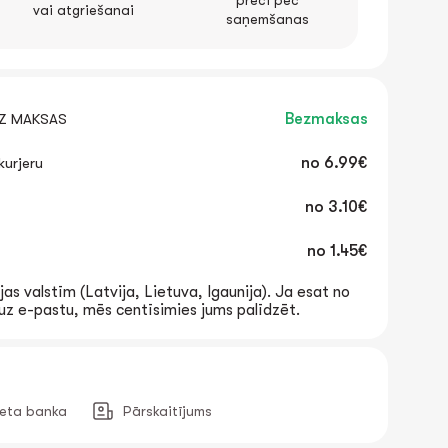
preci pēc
vai atgriešanai
saņemšanas
EZ MAKSAS
Bezmaksas
urjeru
no
6.99€
no
3.10€
no
1.45€
jas valstīm (Latvija, Lietuva, Igaunija). Ja esat no
t uz e-pastu, mēs centīsimies jums palīdzēt.
neta banka
Pārskaitījums