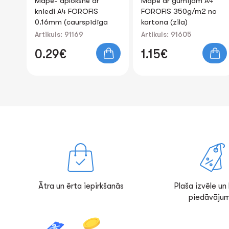
Mape ar gumijām A4
Mape-stūrītis L-veida
FOROFIS 350g/m2 no
A4 "CoffeeShop"
ga
kartona (zila)
0.15mm assorti
Artikuls: 91605
Artikuls: 88813
0.18€
-19%
1.15€
0.15€
Ātra un ērta iepirkšanās
Plaša izvēle un l
piedāvājum