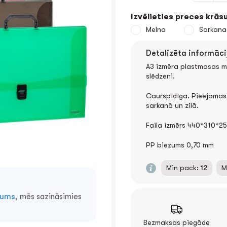
Izvēlieties preces krāsu
Melna
Sarkana
Detalizēta informāci
A3 izmēra plastmasas m
slēdzeni.
Caurspīdīga. Pieejamas 
sarkanā un zilā.
Faila izmērs 440*310*2
PP biezums 0,70 mm
Min pack:
12
M
mums
, mēs sazināsimies
Bezmaksas piegāde