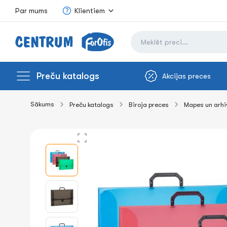
Par mums
Klientiem
Preču katalogs
Akcijas preces
Sākums
Preču katalogs
Biroja preces
Mapes un arh