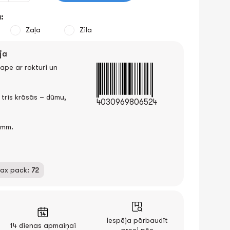
:
Zaļa
Zila
ja
ape ar rokturi un
trīs krāsās – dūmu,
4030969806524
5mm.
ax pack:
72
Iespēja pārbaudīt
14 dienas apmaiņai