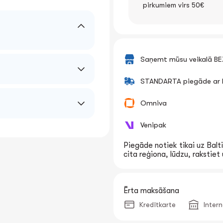
pirkumiem virs 50€
Saņemt mūsu veikalā B
STANDARTA piegāde ar k
Omniva
Venipak
Piegāde notiek tikai uz Balti
cita reģiona, lūdzu, rakstie
Ērta maksāšana
Kredītkarte
Inter