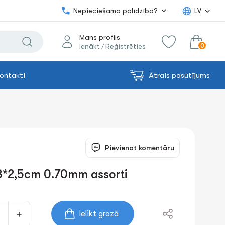
Nepieciešama palīdzība?
LV
Mans profils
0
Ienākt
Reģistrēties
/
ontakti
Ātrais pasūtījums
0.00€
uz grozu
Summa:
Pievienot komentāru
3*2,5cm 0.70mm assorti
Ielikt grozā