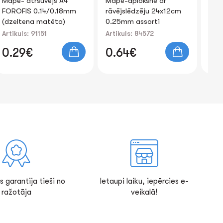
Mape-aploksne ar
Dokumentu mape ar
Ma
rāvējslēdzēju 24x12cm
piezīmju bloku Portfolio
kn
0.25mm assorti
A4 FOROFIS 26x34x3 cm
0.
za
Artikuls: 84572
Artikuls: 91822
Art
0.64€
24.56€
1
s garantija tieši no
Ietaupi laiku, iepērcies e-
ražotāja
veikalā!