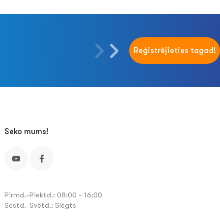
Reģistrējieties tagad!
Seko mums!
Pirmd.-Piektd.: 08:00 - 16:00
Sestd.-Svētd.: Slēgts