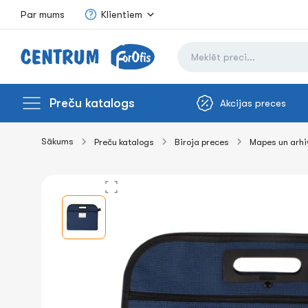
Par mums
Klientiem
Preču katalogs
Akcijas preces
Sākums
Preču katalogs
Biroja preces
Mapes un arh