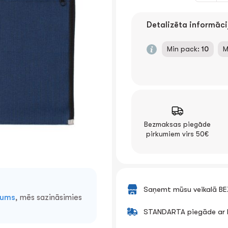
Detalizēta informāci
Min pack:
10
M
Bezmaksas piegāde
pirkumiem virs 50€
Saņemt mūsu veikalā B
mums
, mēs sazināsimies
STANDARTA piegāde ar k