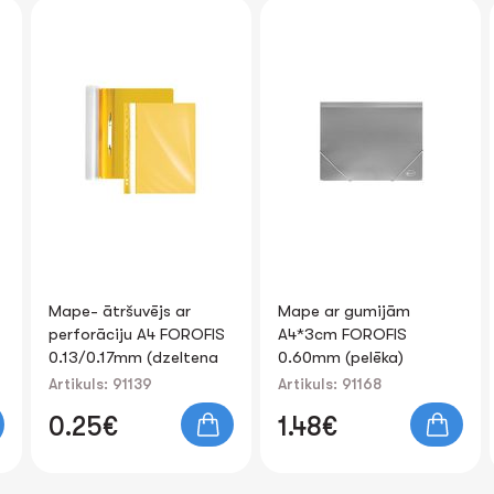
Mape- ātršuvējs ar
Mape ar gumijām
perforāciju A4 FOROFIS
A4*3cm FOROFIS
0.13/0.17mm (dzeltena
0.60mm (pelēka)
matēta)
Artikuls: 91139
Artikuls: 91168
0.25€
1.48€