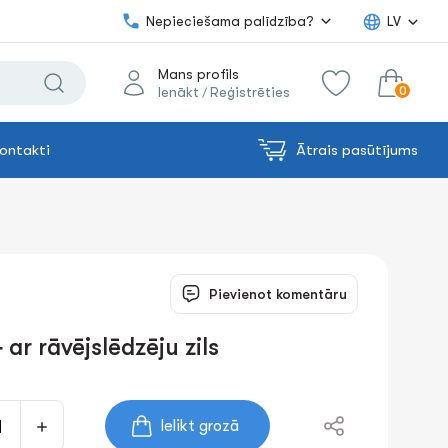
Nepieciešama palīdzība?
LV
Mans profils
0
Ienākt
Reģistrēties
/
ontakti
Ātrais pasūtījums
0.00€
uz grozu
Summa:
Pievienot komentāru
ar rāvējslēdzēju zils
Ielikt grozā