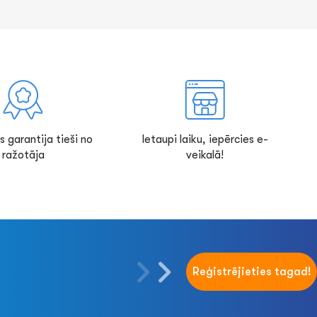
s garantija tieši no
Ietaupi laiku, iepērcies e-
ražotāja
veikalā!
Reģistrējieties tagad!