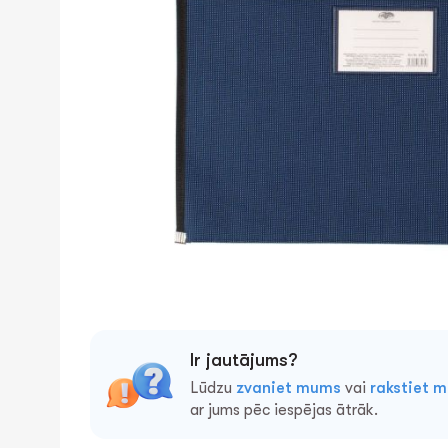
Ir jautājums?
Lūdzu
zvaniet mums
vai
rakstiet 
ar jums pēc iespējas ātrāk.