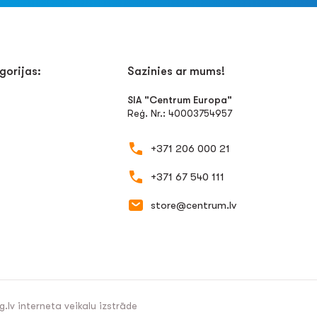
gorijas:
Sazinies ar mums!
SIA "Centrum Europa"
Reģ. Nr.: 40003754957
+371 206 000 21
+371 67 540 111
store@centrum.lv
g.lv
interneta veikalu izstrāde