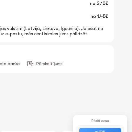
no
3.10€
no
1.45€
jas valstīm (Latvija, Lietuva, Igaunija). Ja esat no
t uz e-pastu, mēs centīsimies jums palīdzēt.
neta banka
Pārskaitījums
Rādīt cenu
ar PVN