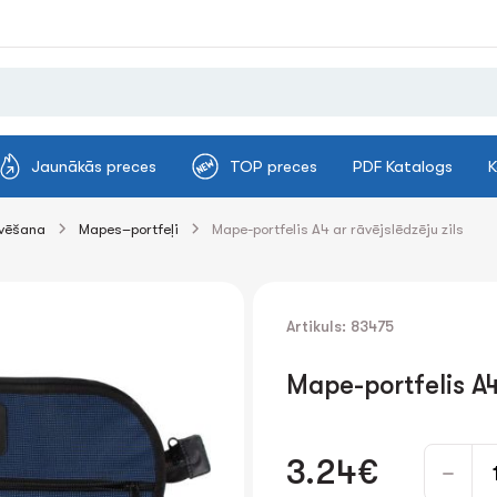
Jaunākās preces
TOP preces
PDF Katalogs
K
ivēšana
Mapes–portfeļi
Mape-portfelis A4 ar rāvējslēdzēju zils
Artikuls: 83475
Mape-portfelis A4 
3.24€