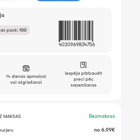
ja
ax pack:
100
4030969834756
Iespēja pārbaudīt
14 dienas apmaiņai
preci pēc
vai atgriešanai
saņemšanas
EZ MAKSAS
Bezmaksas
urjeru
no
6.99€