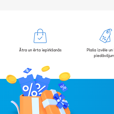
Ātra un ērta iepirkšanās
Plaša izvēle un l
piedāvājum