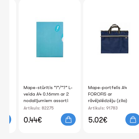
Mape-stūrītis "!"/"?" L-
Mape-portfelis A4
veida A4 0.16mm ar 2
FOROFIS ar
nodalījumiem assorti
rāvējslēdzēju (zila)
Artikuls: 82275
Artikuls: 91783
0.44€
5.02€