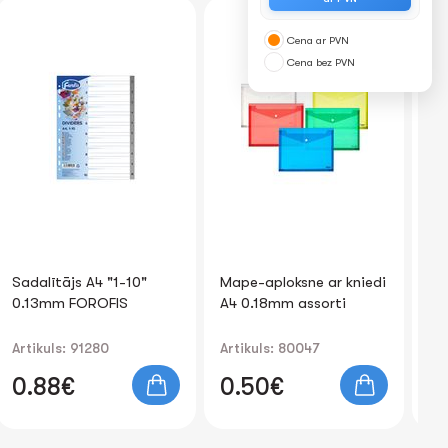
Cena ar PVN
Cena bez PVN
Sadalītājs A4 "1-10"
Mape-aploksne ar kniedi
Ma
0.13mm FOROFIS
A4 0.18mm assorti
FO
(c
Artikuls: 91280
Artikuls: 80047
Art
0.88€
0.50€
0