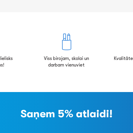
ielisks
Viss birojam, skolai un
Kvalitāte
s!
darbam vienuviet
Saņem 5% atlaidi!