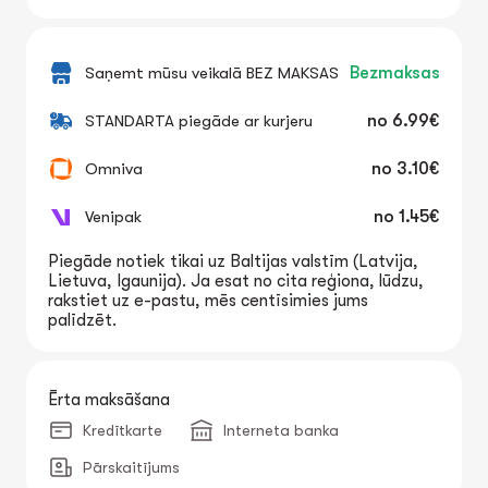
Saņemt mūsu veikalā BEZ MAKSAS
Bezmaksas
STANDARTA piegāde ar kurjeru
no
6.99€
Omniva
no
3.10€
Venipak
no
1.45€
Piegāde notiek tikai uz Baltijas valstīm (Latvija,
Lietuva, Igaunija). Ja esat no cita reģiona, lūdzu,
rakstiet uz e-pastu, mēs centīsimies jums
palīdzēt.
Ērta maksāšana
Kredītkarte
Interneta banka
Pārskaitījums