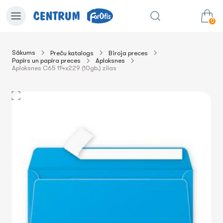
0
Sākums
Preču katalogs
Biroja preces
Papīrs un papīra preces
Aploksnes
0.00€
uz grozu
Summa:
Aploksnes C65 114x229 (10gb.) zilas