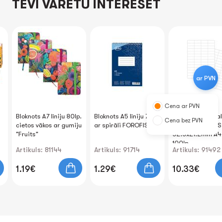
TEVI VARĒTU INTERESĒT
ar PVN
Cena ar PVN
Bloknots A7 līniju 80lp.
Bloknots A5 līniju 70lp.
Pašlīmējošās ba
Cena bez PVN
cietos vākos ar gumiju
ar spirāli FOROFIS
uzlīmes FOROFIS
"Fruits"
52.5x21.2mm A4
100lp.
Artikuls: 81144
Artikuls: 91714
Artikuls: 91492
1.19€
1.29€
10.33€