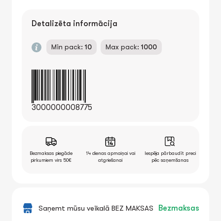
Detalizēta informācija
Min pack:
10
Max pack:
1000
3000000008775
Bezmaksas piegāde
14 dienas apmaiņai vai
Iespēja pārbaudīt preci
pirkumiem virs 50€
atgriešanai
pēc saņemšanas
Saņemt mūsu veikalā BEZ MAKSAS
Bezmaksas