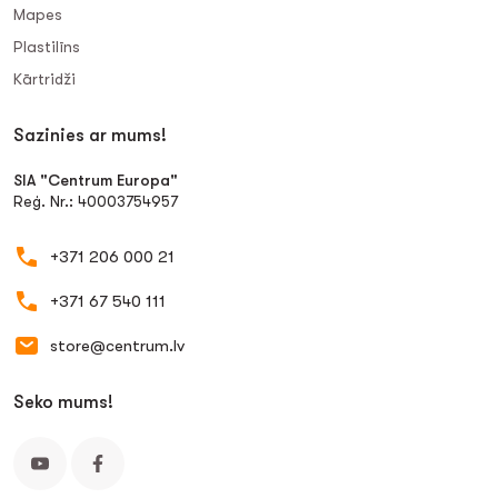
Mapes
Plastilīns
Kārtridži
Sazinies ar mums!
SIA "Centrum Europa"
Reģ. Nr.: 40003754957
+371 206 000 21
+371 67 540 111
store@centrum.lv
Seko mums!