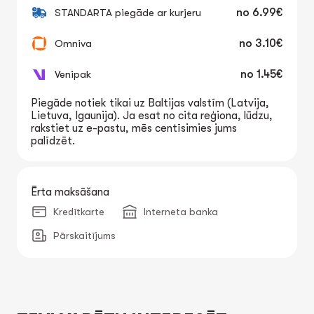
STANDARTA piegāde ar kurjeru
no
6.99€
Omniva
no
3.10€
Venipak
no
1.45€
Piegāde notiek tikai uz Baltijas valstīm (Latvija,
Lietuva, Igaunija). Ja esat no cita reģiona, lūdzu,
rakstiet uz e-pastu, mēs centīsimies jums
palīdzēt.
Ērta maksāšana
Kredītkarte
Interneta banka
Pārskaitījums