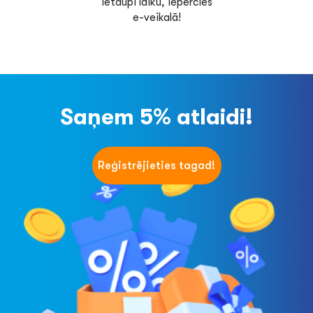
Ietaupi laiku, iepērcies
e-veikalā!
Saņem 5% atlaidi!
Reģistrējieties tagad!