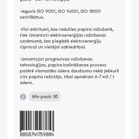
-Ieguvis ISO 9001, ISO 14001, ISO 18001
sertifikātus.
-Visi atkritumi, kas radušies papīra ražošanā,
tiek izmantoti elektroenerģijas ražošanas
uzņēmumā, kas piegādā elektroenerģiju
rūpnīcai un vietējai sabiedrībai.
-Izmantojot progresīvas ražošanas
tehnoloģijas, papīra balināšanas process
patērē vismazāko ūdens daudzumu nekā jebkurš
cits papīra ražotājs, tikai apmēram 6-7 m3 / t
ūdens.
Min pack:
10
8858741759884