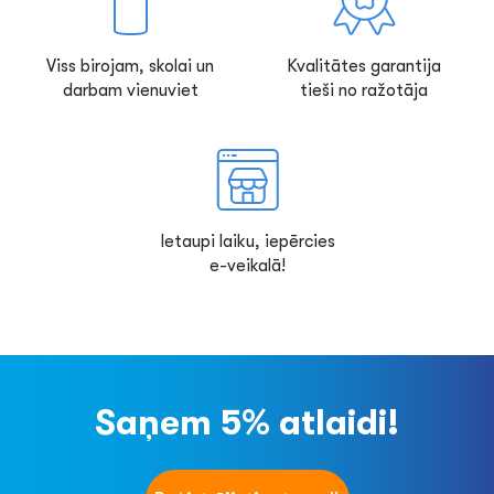
Viss birojam, skolai un
Kvalitātes garantija
darbam vienuviet
tieši no ražotāja
Ietaupi laiku, iepērcies
e-veikalā!
Saņem 5% atlaidi!