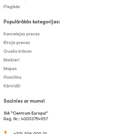
Piegāde
Populārākās kategorijas:
Kancelejas preces
Biroja preces
Guaša krāsas
Marķieri
Mapes
Plastilīns
Kārtridži
Sazinies ar mums!
SIA "Centrum Europa"
Reģ. Nr.: 40003754957
+371 206 000 21