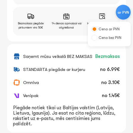
ar PVN
Bezmaksas piegāde
14 dienas apmaiņai vai
Iespēja pārbaudīt preci
pirkumiem virs 50€
atgriešanai
pēc saņemšanas
Cena ar PVN
Cena bez PVN
Saņemt mūsu veikalā BEZ MAKSAS
Bezmaksas
STANDARTA piegāde ar kurjeru
no
6.99€
Omniva
no
3.10€
Venipak
no
1.45€
Piegāde notiek tikai uz Baltijas valstīm (Latvija,
Lietuva, Igaunija). Ja esat no cita reģiona, lūdzu,
rakstiet uz e-pastu, mēs centīsimies jums
palīdzēt.