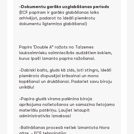
-D
okumentu garāks uzglabāšanas periods
(ECF papīram ir garāks glabāšanas laiks
arhīvējot, padarot to ideāli piemērotu
dokumentu ilgtermiņa glabāšanai)
Papīrs 'Double A" ražots no Taizemes
lauksaimnieku saimniecībās audzētiem kokiem,
kurus īpaši izmanto papīra ražošanai.
-Dabiski balts, gluds kā zīds, ļoti stingrs, ideāli
piemērots divpusējai krāsainai un mono
kopēšanai un drukāšanai. Padariet savu biroju
unikālu!
-Papīra gludā virsma palēnina biroja
aprīkojuma nolietošanos un samazina lietojamo
materiālu patēriņu. Ļaujiet ietaupīt
administratīvās izmaksas!
-Balināšanas procesā netiek izmantota hlora
gāze, - ECF tehnoloģija;