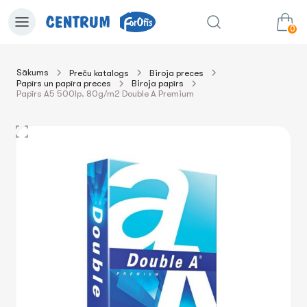
0
Sākums
Preču katalogs
Biroja preces
Papīrs un papīra preces
Biroja papīrs
0.00€
uz grozu
Summa:
Papīrs A5 500lp. 80g/m2 Double A Premium