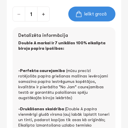
Ielikt grozā
Detalizēta informācija
Double A markai ir 7 unikālas 100% eikalipta
biroja papīra īpašības:
-Perfekta caurejamība
(mūsu precīzi
rotējošās papīra griešanas mašīnas ievērojami
samazina papīra iestrēgumus kopētājos,
kvalitāte ir pierādīta "No Jam" caurejamības
testā ar garantētu palaišanas spēju
augstākajās biroja iekārtās)
-Drukāšanas skaidrība
(Double A papīra
vienmērīgi gludā virsma ļauj labāk izplatīt toneri
un tinti, padarot kopijas tik asas kā oriģināls;
Eikalipta izmantošana uzlabo termisko