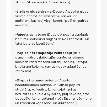
stabilitāti un novērš čokurošanos)
-Lieliska gluda virsma
(Double A papīra gluda
virsma nodrošina kvalitatīvu saskari ar
mašīnām, kas ļauj viegli kopēt, īpaši ātrgaitas
mašīnām)
-Augsts spilgtums
(Double A papīra dabīgais
baltums nodrošina augstu drukas kontrastu un
izturību pret izbalēšanu)
-Paplašinātā kopētāja veiktspēja
(asie
asmeņi mūsu uzlabotajās papīra griešanas
mašīnās rada mazāku putekļu saturu, lietojot
biroja aprīkojumu, samazinot ekspluatācijas
izmaksas)
-Divpusēja izmantošana:
(Augsta
necaurlaidības pakāpe un lieliska papīra
struktūra, ko iegūst, izmantojot izcilas
kvalitātes Double A šķiedras, ļauj nevainojamai
abpusējai izmantošanai visās jūsu ierīcēs mono
un krāsainai kopēšanai un drukāšanai)