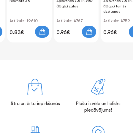
Bloknots A6
Aploksnes C6 114x162
Aploksnes C6 114
(10gb.) zaļas
(10gb.) tumši
dzeltenas
Artikuls: 19610
Artikuls: A767
Artikuls: A759
0.83€
0.96€
0.96€
Ātra un ērta iepirkšanās
Plaša izvēle un lielisks
piedāvājums!