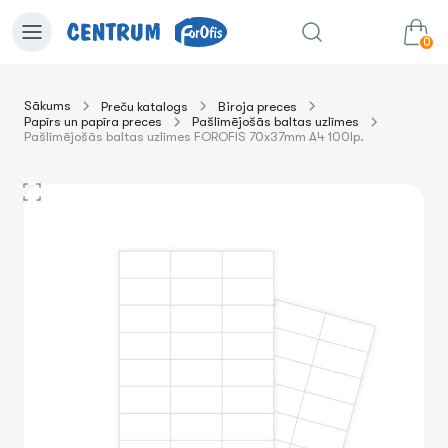
0
Sākums
Preču katalogs
Biroja preces
Papīrs un papīra preces
Pašlīmējošās baltas uzlīmes
0.00€
uz grozu
Summa:
Pašlīmējošās baltas uzlīmes FOROFIS 70x37mm A4 100lp.