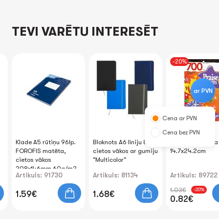
TEVI VARĒTU INTERESĒT
-20%
ar PVN
Cena ar PVN
Cena bez PVN
Klade A5 rūtiņu 96lp.
Bloknots A6 līniju 80lp.
Uzlīmju grāmata
FOROFIS matēta,
cietos vākos ar gumiju
14.7x24.2cm
cietos vākos
"Multicolor"
208x146mm 60g/m2
Artikuls: 91730
Artikuls: 81134
Artikuls: 89722
1.03€
-20%
1.59€
1.68€
0.82€