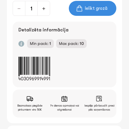
Ielikt grozā
Detalizēta informācija
Min pack:
1
Max pack:
10
4030969914991
Bezmaksas piegāde
14 dienas apmaiņai vai
Iespēja pārbaudīt preci
pirkumiem virs 50€
atgriešanai
pēc saņemšanas