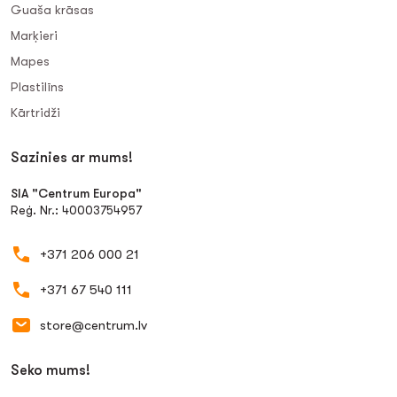
Guaša krāsas
Marķieri
Mapes
Plastilīns
Kārtridži
Sazinies ar mums!
SIA "Centrum Europa"
Reģ. Nr.: 40003754957
+371 206 000 21
+371 67 540 111
store@centrum.lv
Seko mums!