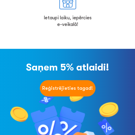
Ietaupi laiku, iepērcies
e-veikalā!
Saņem 5% atlaidi!
Reģistrējieties tagad!