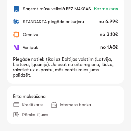
Saņemt mūsu veikalā BEZ MAKSAS
Bezmaksas
STANDARTA piegāde ar kurjeru
no
6.99€
Omniva
no
3.10€
Venipak
no
1.45€
Piegāde notiek tikai uz Baltijas valstīm (Latvija,
Lietuva, Igaunija). Ja esat no cita reģiona, lūdzu,
rakstiet uz e-pastu, mēs centīsimies jums
palīdzēt.
Ērta maksāšana
Kredītkarte
Interneta banka
Pārskaitījums