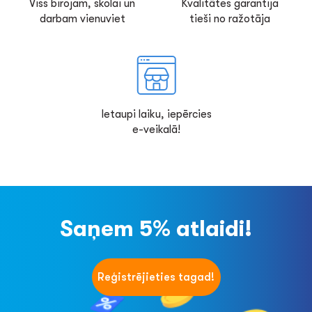
Viss birojam, skolai un
Kvalitātes garantija
darbam vienuviet
tieši no ražotāja
Ietaupi laiku, iepērcies
e-veikalā!
Saņem 5% atlaidi!
Reģistrējieties tagad!