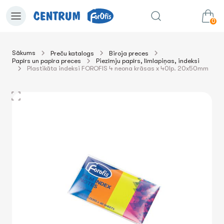
0
Sākums
Preču katalogs
Biroja preces
Papīrs un papīra preces
Piezīmju papīrs, līmlapiņas, indeksi
0.00€
uz grozu
Summa:
Plastikāta indeksi FOROFIS 4 neona krāsas x 40lp. 20x50mm