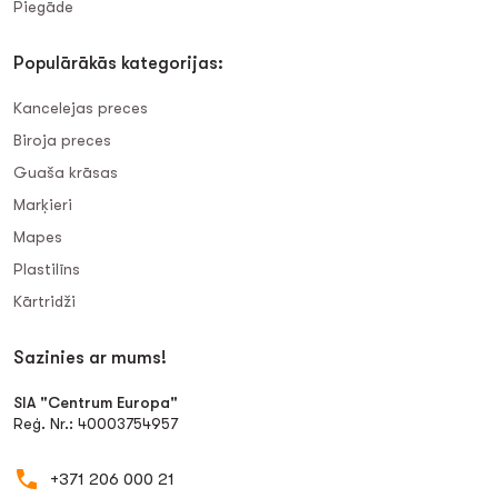
Piegāde
Populārākās kategorijas:
Kancelejas preces
Biroja preces
Guaša krāsas
Marķieri
Mapes
Plastilīns
Kārtridži
Sazinies ar mums!
SIA "Centrum Europa"
Reģ. Nr.: 40003754957
+371 206 000 21