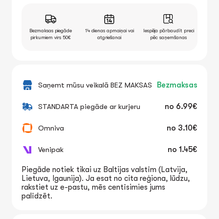
Bezmaksas piegāde
14 dienas apmaiņai vai
Iespēja pārbaudīt preci
pirkumiem virs 50€
atgriešanai
pēc saņemšanas
Saņemt mūsu veikalā BEZ MAKSAS
Bezmaksas
STANDARTA piegāde ar kurjeru
no
6.99€
Omniva
no
3.10€
Venipak
no
1.45€
Piegāde notiek tikai uz Baltijas valstīm (Latvija,
Lietuva, Igaunija). Ja esat no cita reģiona, lūdzu,
rakstiet uz e-pastu, mēs centīsimies jums
palīdzēt.