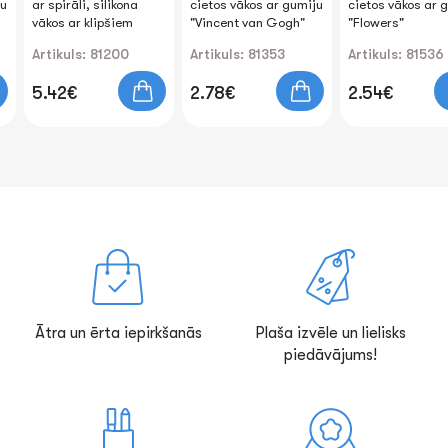
ju
ar spirāli, silikona
cietos vākos ar gumiju
cietos vākos ar 
vākos ar klipšiem
"Vincent van Gogh"
"Flowers"
Artikuls: 81200
Artikuls: 81353
Artikuls: 81536
5.42€
2.78€
2.54€
Ātra un ērta iepirkšanās
Plaša izvēle un lielisks
piedāvājums!