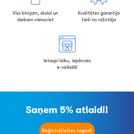
Viss birojam, skolai un
Kvalitātes garantija
darbam vienuviet
tieši no ražotāja
Ietaupi laiku, iepērcies
e-veikalā!
Saņem 5% atlaidi!
Reģistrējieties tagad!