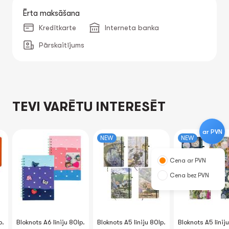
Ērta maksāšana
Kredītkarte
Interneta banka
Pārskaitījums
TEVI VARĒTU INTERESĒT
ar PVN
NEW
NEW
Cena ar PVN
Cena bez PVN
p.
Bloknots A6 līniju 80lp.
Bloknots A5 līniju 80lp.
Bloknots A5 līnij