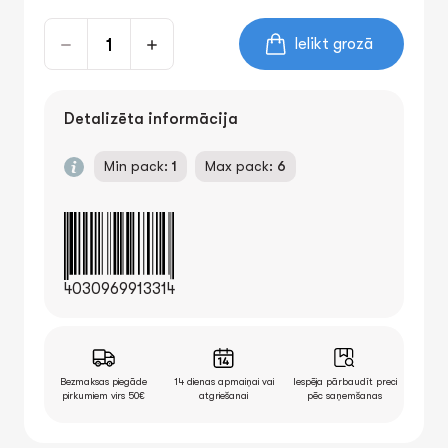
Ielikt grozā
Detalizēta informācija
Min pack:
1
Max pack:
6
4030969913314
Bezmaksas piegāde
14 dienas apmaiņai vai
Iespēja pārbaudīt preci
pirkumiem virs 50€
atgriešanai
pēc saņemšanas