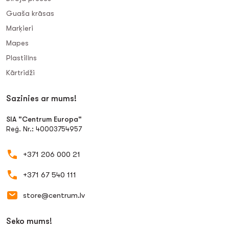
Guaša krāsas
Marķieri
Mapes
Plastilīns
Kārtridži
Sazinies ar mums!
SIA "Centrum Europa"
Reģ. Nr.: 40003754957
+371 206 000 21
+371 67 540 111
store@centrum.lv
Seko mums!