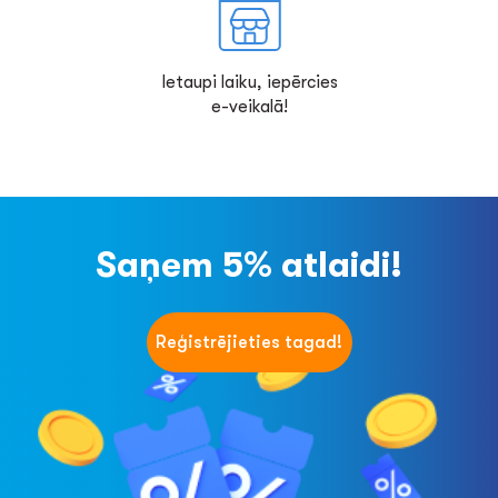
Ietaupi laiku, iepērcies
e-veikalā!
Saņem 5% atlaidi!
Reģistrējieties tagad!