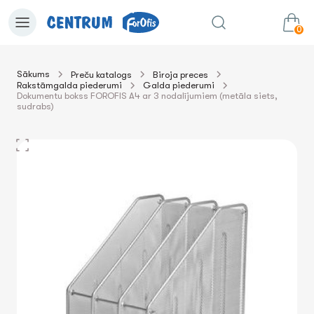
0
Sākums
Preču katalogs
Biroja preces
Rakstāmgalda piederumi
Galda piederumi
0.00€
uz grozu
Summa:
Dokumentu bokss FOROFIS A4 ar 3 nodalījumiem (metāla siets,
sudrabs)