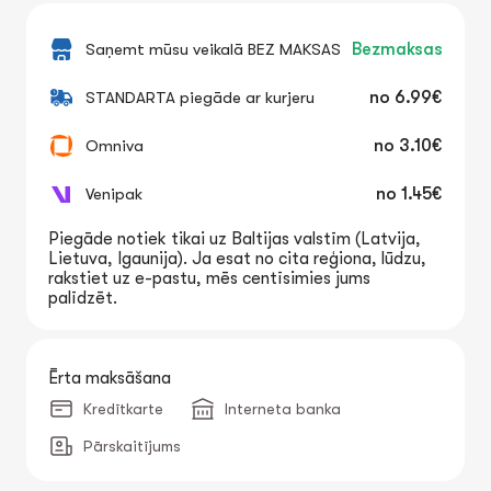
Saņemt mūsu veikalā BEZ MAKSAS
Bezmaksas
STANDARTA piegāde ar kurjeru
no
6.99€
Omniva
no
3.10€
Venipak
no
1.45€
Piegāde notiek tikai uz Baltijas valstīm (Latvija,
Lietuva, Igaunija). Ja esat no cita reģiona, lūdzu,
rakstiet uz e-pastu, mēs centīsimies jums
palīdzēt.
Ērta maksāšana
Kredītkarte
Interneta banka
Pārskaitījums