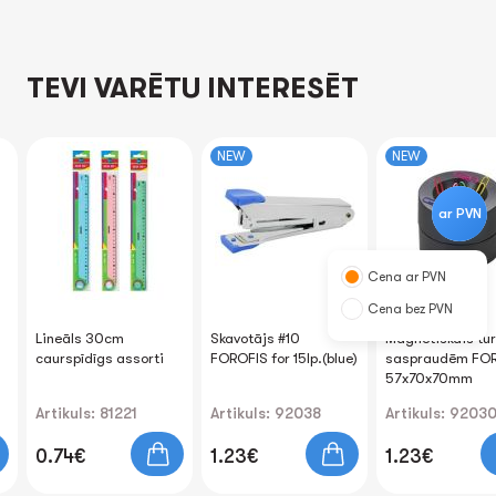
TEVI VARĒTU INTERESĒT
NEW
NEW
ar PVN
Cena ar PVN
Cena bez PVN
Lineāls 30cm
Skavotājs #10
Magnētiskais tur
caurspīdīgs assorti
FOROFIS for 15lp.(blue)
saspraudēm FO
57x70x70mm
Artikuls: 81221
Artikuls: 92038
Artikuls: 9203
0.74€
1.23€
1.23€