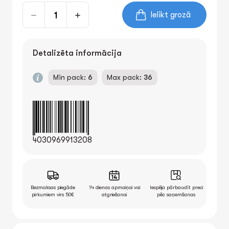
Ielikt grozā
Detalizēta informācija
Min pack:
6
Max pack:
36
4030969913208
Bezmaksas piegāde
14 dienas apmaiņai vai
Iespēja pārbaudīt preci
pirkumiem virs 50€
atgriešanai
pēc saņemšanas