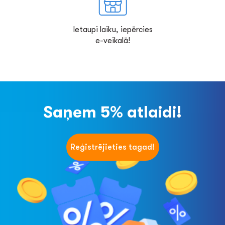
Ietaupi laiku, iepērcies
e-veikalā!
Saņem 5% atlaidi!
Reģistrējieties tagad!