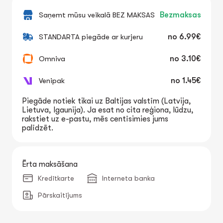
Saņemt mūsu veikalā BEZ MAKSAS
Bezmaksas
STANDARTA piegāde ar kurjeru
no
6.99€
Omniva
no
3.10€
Venipak
no
1.45€
Piegāde notiek tikai uz Baltijas valstīm (Latvija,
Lietuva, Igaunija). Ja esat no cita reģiona, lūdzu,
rakstiet uz e-pastu, mēs centīsimies jums
palīdzēt.
Ērta maksāšana
Kredītkarte
Interneta banka
Pārskaitījums