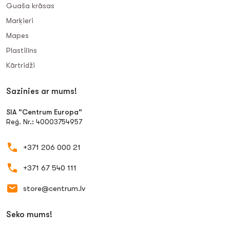
Guaša krāsas
Marķieri
Mapes
Plastilīns
Kārtridži
Sazinies ar mums!
SIA "Centrum Europa"
Reģ. Nr.: 40003754957
+371 206 000 21
+371 67 540 111
store@centrum.lv
Seko mums!