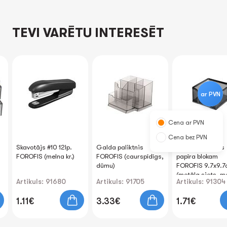
TEVI VARĒTU INTERESĒT
ar PVN
Cena ar PVN
Cena bez PVN
Skavotājs #10 12lp.
Galda paliktnis
Metāla paliktnis
FOROFIS (melna kr.)
FOROFIS (caurspīdīgs,
papīra blokam
dūmu)
FOROFIS 9.7x9.
(metāla siets, m
Artikuls: 91680
Artikuls: 91705
Artikuls: 91304
1.11€
3.33€
1.71€