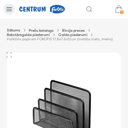
0
Sākums
Preču katalogs
Biroja preces
Rakstāmgalda piederumi
Galda piederumi
0.00€
uz grozu
Summa:
Paliktnis papīram FOROFIS 17.8x7.6x12cm (metāla siets, melns)