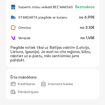
Saņemt mūsu veikalā BEZ MAKSAS
Bezmaksas
STANDARTA piegāde ar kurjeru
no
6.99€
Omniva
no
3.10€
Venipak
no
1.45€
Piegāde notiek tikai uz Baltijas valstīm (Latvija,
Lietuva, Igaunija). Ja esat no cita reģiona, lūdzu,
rakstiet uz e-pastu, mēs centīsimies jums
palīdzēt.
Ērta maksāšana
Kredītkarte
Interneta banka
Pārskaitījums