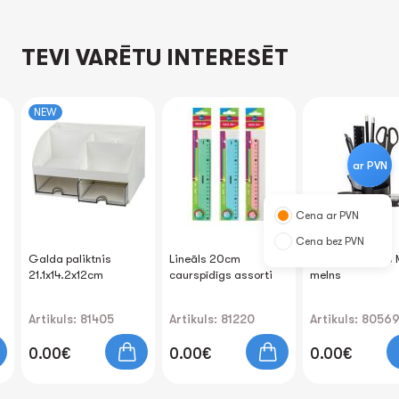
TEVI VARĒTU INTERESĒT
NEW
ar PVN
Cena ar PVN
Cena bez PVN
Galda paliktnis
Lineāls 20cm
Galda paliktnis 
21.1x14.2x12cm
caurspīdīgs assorti
melns
Artikuls: 81405
Artikuls: 81220
Artikuls: 8056
0.00€
0.00€
0.00€