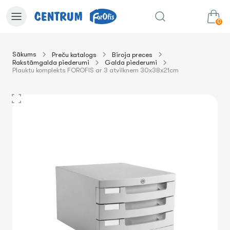
0
Sākums
Preču katalogs
Biroja preces
Rakstāmgalda piederumi
Galda piederumi
0.00€
uz grozu
Summa:
Plauktu komplekts FOROFIS ar 3 atvilknem 30x38x21cm