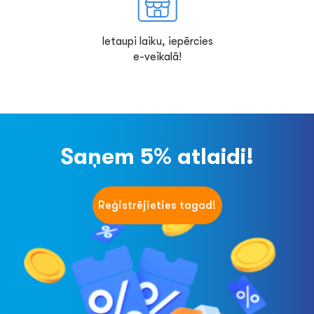
Ietaupi laiku, iepērcies
e-veikalā!
Saņem 5% atlaidi!
Reģistrējieties tagad!