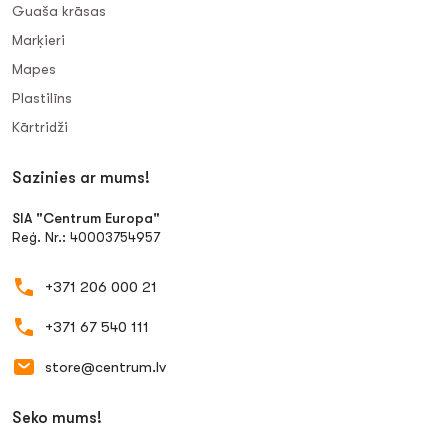
Guaša krāsas
Marķieri
Mapes
Plastilīns
Kārtridži
Sazinies ar mums!
SIA "Centrum Europa"
Reģ. Nr.: 40003754957
+371 206 000 21
+371 67 540 111
store@centrum.lv
Seko mums!