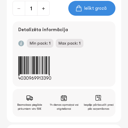
Ielikt grozā
Detalizēta informācija
Min pack:
1
Max pack:
1
4030969913390
Bezmaksas piegāde
14 dienas apmaiņai vai
Iespēja pārbaudīt preci
pirkumiem virs 50€
atgriešanai
pēc saņemšanas