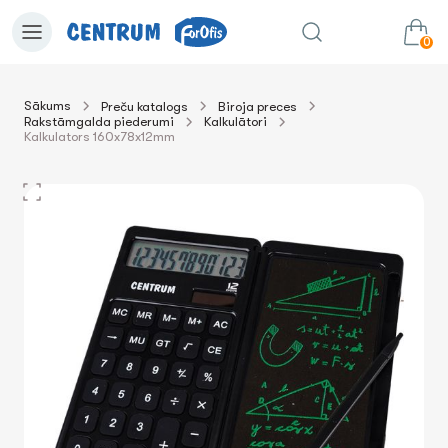
0
Sākums
Preču katalogs
Biroja preces
Rakstāmgalda piederumi
Kalkulātori
0.00€
uz grozu
Summa:
Kalkulators 160x78x12mm