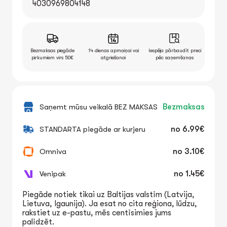
4030969804148
Bezmaksas piegāde
14 dienas apmaiņai vai
Iespēja pārbaudīt preci
pirkumiem virs 50€
atgriešanai
pēc saņemšanas
Saņemt mūsu veikalā BEZ MAKSAS
Bezmaksas
STANDARTA piegāde ar kurjeru
no
6.99€
Omniva
no
3.10€
Venipak
no
1.45€
Piegāde notiek tikai uz Baltijas valstīm (Latvija,
Lietuva, Igaunija). Ja esat no cita reģiona, lūdzu,
rakstiet uz e-pastu, mēs centīsimies jums
palīdzēt.