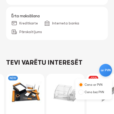
Ērta maksāšana
Kredītkarte
Interneta banka
Pārskaitījums
TEVI VARĒTU INTERESĒT
ar PVN
NEW
-55%
Cena ar PVN
Cena bez PVN