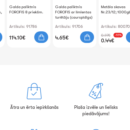
Galda paliktnis
Galda paliktnis
Metāla skavas
s,
FOROFIS 8 priekšm.
FOROFIS ar līmlentas
Nr.23/12; 1000g
turētāju (caurspīdīgs)
Artikuls: 91786
Artikuls: 91706
Artikuls: 80070
0.97€
-55%
114.10€
4.65€
0.44€
Ātra un ērta iepirkšanās
Plaša izvēle un lielisks
piedāvājums!