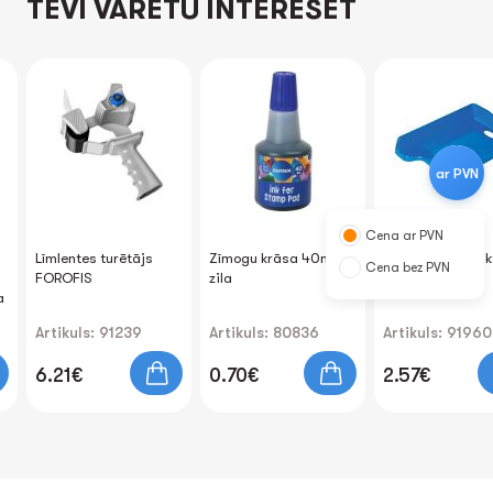
TEVI VARĒTU INTERESĒT
ar PVN
Cena ar PVN
Līmlentes turētājs
Zīmogu krāsa 40ml
Dokumentu plauk
Cena bez PVN
FOROFIS
zila
FOROFIS (zils)
a
Artikuls: 91239
Artikuls: 80836
Artikuls: 91960
6.21€
0.70€
2.57€