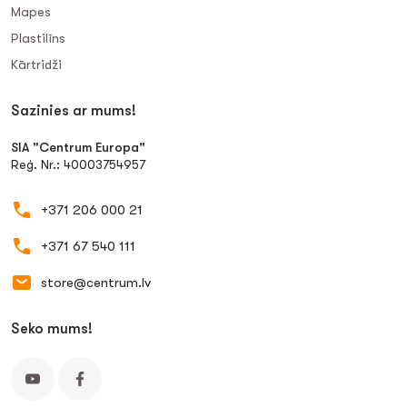
Mapes
Plastilīns
Kārtridži
Sazinies ar mums!
SIA "Centrum Europa"
Reģ. Nr.: 40003754957
+371 206 000 21
+371 67 540 111
store@centrum.lv
Seko mums!