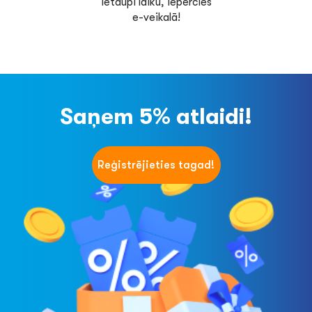
Ietaupi laiku, iepērcies
e-veikalā!
Saņem 5% atlaidi!
Reģistrējieties tagad!