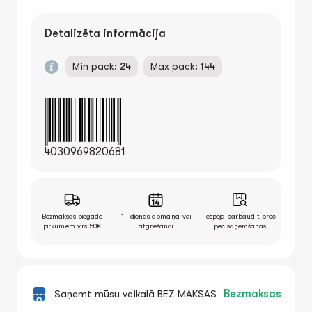
Detalizēta informācija
Min pack:
24
Max pack:
144
4030969820681
Bezmaksas piegāde
14 dienas apmaiņai vai
Iespēja pārbaudīt preci
pirkumiem virs 50€
atgriešanai
pēc saņemšanas
Saņemt mūsu veikalā BEZ MAKSAS
Bezmaksas