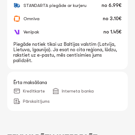
STANDARTA piegāde ar kurjeru
no
6.99€
Omniva
no
3.10€
Venipak
no
1.45€
Piegāde notiek tikai uz Baltijas valstīm (Latvija,
Lietuva, Igaunija). Ja esat no cita reģiona, lūdzu,
rakstiet uz e-pastu, mēs centīsimies jums
palīdzēt.
Ērta maksāšana
Kredītkarte
Interneta banka
Pārskaitījums