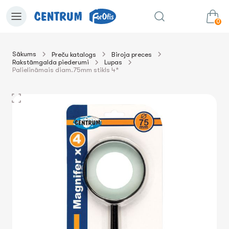
0
Sākums
Preču katalogs
Biroja preces
Rakstāmgalda piederumi
Lupas
0.00€
uz grozu
Summa:
Palielināmais diam.75mm stikls 4*