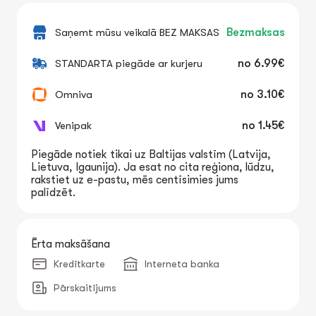
Saņemt mūsu veikalā BEZ MAKSAS
Bezmaksas
STANDARTA piegāde ar kurjeru
no
6.99€
Omniva
no
3.10€
Venipak
no
1.45€
Piegāde notiek tikai uz Baltijas valstīm (Latvija,
Lietuva, Igaunija). Ja esat no cita reģiona, lūdzu,
rakstiet uz e-pastu, mēs centīsimies jums
palīdzēt.
Ērta maksāšana
Kredītkarte
Interneta banka
Pārskaitījums