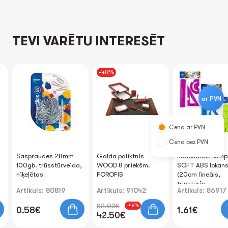
TEVI VARĒTU INTERESĒT
-48%
ar PVN
Cena ar PVN
Cena bez PVN
Saspraudes 28mm
Galda paliktnis
Rasēšanas komp
100gb. trūsstūrveida,
WOOD 8 priekšm.
SOFT ABS lokan
niķeļētas
FOROFIS
(20cm lineāls,
trīsstūris,
Artikuls: 80819
Artikuls: 91042
Artikuls: 86917
transportieris)
82.03€
-48%
0.58€
1.61€
42.50€