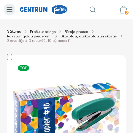
0
Sākums
Preču katalogs
Biroja preces
Rakstāmgalda piederumi
Skavotāji, atskavotāji un skavas
0.00€
uz grozu
Summa:
Skavotājs #10 (cauršūt 10lp.) assorti
TOP