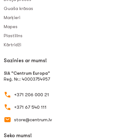
Guaša krāsas
Marķieri
Mapes
Plastilīns
Kārtridži
Sazinies ar mums!
SIA "Centrum Europa"
Reģ. Nr.: 40003754957
+371 206 000 21
+371 67 540 111
store@centrum.lv
Seko mums!