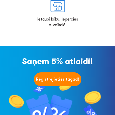
Ietaupi laiku, iepērcies
e-veikalā!
Saņem 5% atlaidi!
Reģistrējieties tagad!