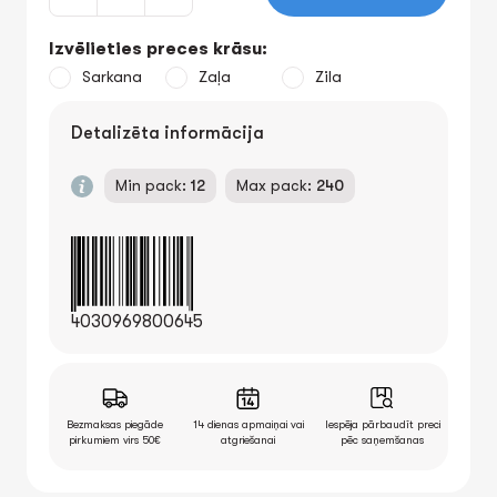
Izvēlieties preces krāsu:
Sarkana
Zaļa
Zila
Detalizēta informācija
Min pack:
12
Max pack:
240
4030969800645
Bezmaksas piegāde
14 dienas apmaiņai vai
Iespēja pārbaudīt preci
pirkumiem virs 50€
atgriešanai
pēc saņemšanas