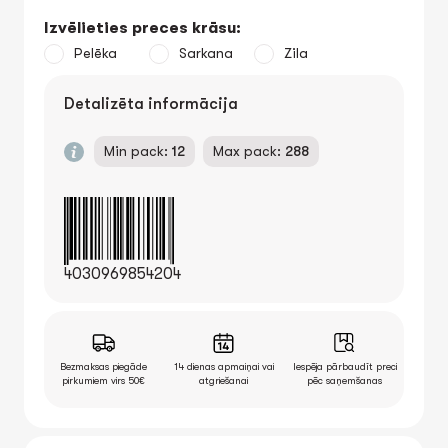
Izvēlieties preces krāsu:
Pelēka
Sarkana
Zila
Detalizēta informācija
Min pack:
12
Max pack:
288
4030969854204
Bezmaksas piegāde
14 dienas apmaiņai vai
Iespēja pārbaudīt preci
pirkumiem virs 50€
atgriešanai
pēc saņemšanas