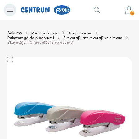
0
Sākums
Preču katalogs
Biroja preces
Rakstāmgalda piederumi
Skavotāji, atskavotāji un skavas
0.00€
uz grozu
Summa:
Skavotājs #10 (cauršūt 12lp.) assorti