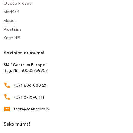
Guaša krāsas
Marķieri
Mapes
Plastilīns
Kārtridži
Sazinies ar mums!
SIA "Centrum Europa"
Reģ. Nr.: 40003754957
+371 206 000 21
+371 67 540 111
store@centrum.lv
Seko mums!