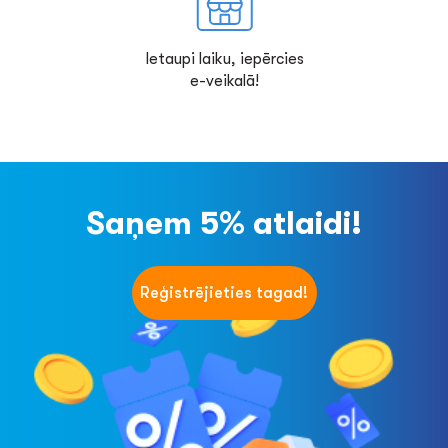
Ietaupi laiku, iepērcies
e-veikalā!
Saņem 5% atlaidi!
Reģistrējieties tagad!