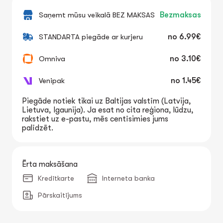
Saņemt mūsu veikalā BEZ MAKSAS
Bezmaksas
STANDARTA piegāde ar kurjeru
no
6.99€
Omniva
no
3.10€
Venipak
no
1.45€
Piegāde notiek tikai uz Baltijas valstīm (Latvija,
Lietuva, Igaunija). Ja esat no cita reģiona, lūdzu,
rakstiet uz e-pastu, mēs centīsimies jums
palīdzēt.
Ērta maksāšana
Kredītkarte
Interneta banka
Pārskaitījums