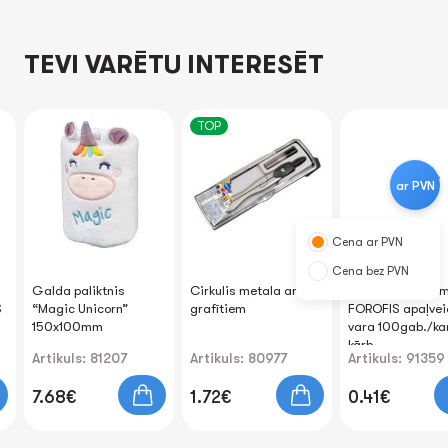
TEVI VARĒTU INTERESĒT
TOP
ar PVN
Cena ar PVN
Cena bez PVN
Galda paliktnis
Cirkulis metala ar
Saspraudes 33
S
“Magic Unicorn”
grafītiem
FOROFIS apaļve
150x100mm
vara 100gab./ka
kārb.
Artikuls: 81207
Artikuls: 80977
Artikuls: 91359
7.68€
1.72€
0.41€