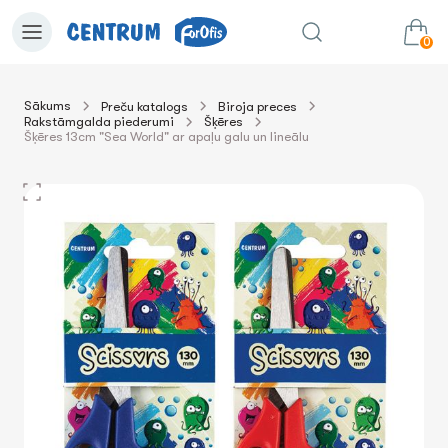
0
Sākums
Preču katalogs
Biroja preces
Rakstāmgalda piederumi
Šķēres
0.00€
uz grozu
Summa:
Šķēres 13cm "Sea World" ar apaļu galu un lineālu