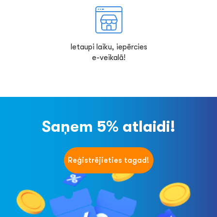
Ietaupi laiku, iepērcies
e-veikalā!
Saņem 5% atlaidi!
Reģistrējieties tagad!