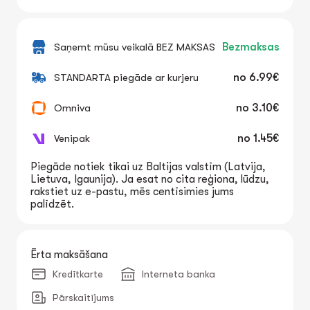
Saņemt mūsu veikalā BEZ MAKSAS
Bezmaksas
STANDARTA piegāde ar kurjeru
no
6.99€
Omniva
no
3.10€
Venipak
no
1.45€
Piegāde notiek tikai uz Baltijas valstīm (Latvija,
Lietuva, Igaunija). Ja esat no cita reģiona, lūdzu,
rakstiet uz e-pastu, mēs centīsimies jums
palīdzēt.
Ērta maksāšana
Kredītkarte
Interneta banka
Pārskaitījums