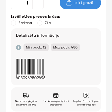
Ielikt grozā
Izvēlieties preces krāsu:
Sarkana
Zila
Detalizēta informācija
Min pack:
12
Max pack:
480
4030969802496
Bezmaksas piegāde
14 dienas apmaiņai vai
Iespēja pārbaudīt preci
pirkumiem virs 50€
atgriešanai
pēc saņemšanas