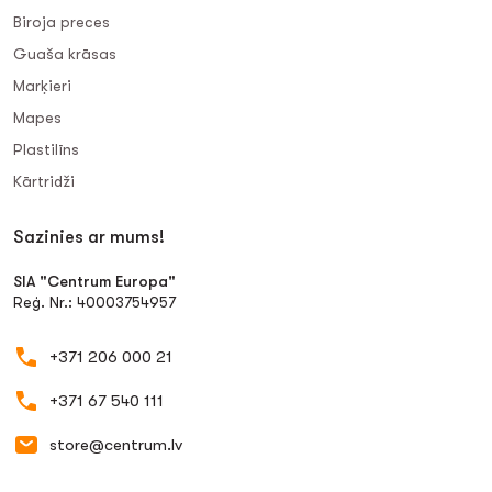
Biroja preces
Guaša krāsas
Marķieri
Mapes
Plastilīns
Kārtridži
Sazinies ar mums!
SIA "Centrum Europa"
Reģ. Nr.: 40003754957
+371 206 000 21
+371 67 540 111
store@centrum.lv