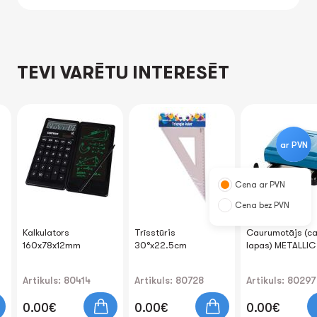
TEVI VARĒTU INTERESĒT
ar PVN
Cena ar PVN
Cena bez PVN
Kalkulators
Trīsstūris
Caurumotājs (ca
160x78x12mm
30°x22.5cm
lapas) METALLIC
Artikuls: 80414
Artikuls: 80728
Artikuls: 80297
0.00€
0.00€
0.00€