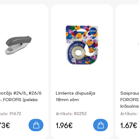
Līmlente divpusēja
Saspraudes 25mm
18mm x6m
FOROFIS apaļveida
krāsainas
500gab./kartona kārb.
Artikuls: 80252
Artikuls: 91347
1.96€
1.67€