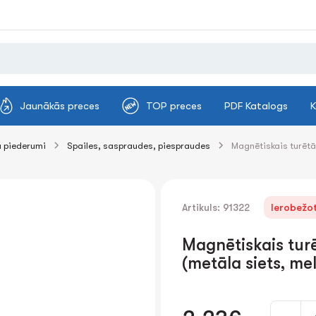
Jaunākās preces
TOP preces
PDF Katalogs
K
 piederumi
Spailes, saspraudes, piespraudes
Magnētiskais turēt
Artikuls: 91322
Ierobežot
Magnētiskais tu
(metāla siets, me