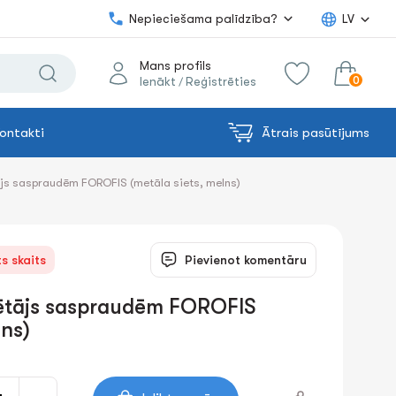
Nepieciešama palīdzība?
LV
Mans profils
0
Ienākt
Reģistrēties
/
ontakti
Ātrais pasūtījums
0.00€
uz grozu
Summa:
ājs saspraudēm FOROFIS (metāla siets, melns)
s skaits
Pievienot komentāru
rētājs saspraudēm FOROFIS
lns)