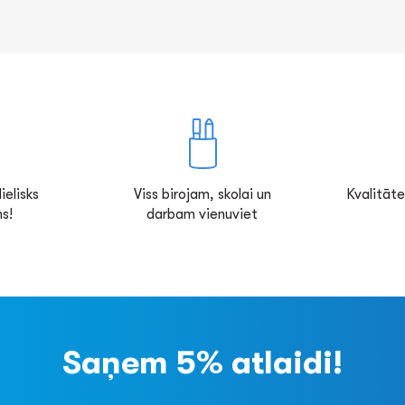
ielisks
Viss birojam, skolai un
Kvalitāte
s!
darbam vienuviet
Saņem 5% atlaidi!