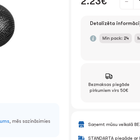
2.23€
Detalizēta informāci
Min pack:
24
M
Bezmaksas piegāde
pirkumiem virs 50€
mums
, mēs sazināsimies
Saņemt mūsu veikalā B
STANDARTA piegāde ar k