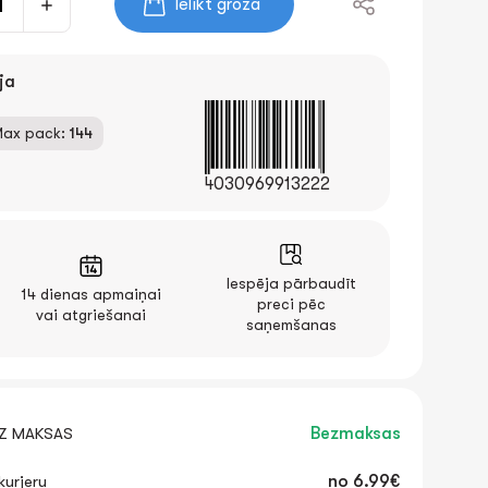
Ielikt grozā
ja
ax pack:
144
4030969913222
Iespēja pārbaudīt
14 dienas apmaiņai
preci pēc
vai atgriešanai
saņemšanas
EZ MAKSAS
Bezmaksas
urjeru
no
6.99€