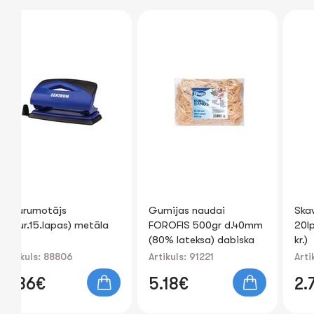
Gumijas naudai
Skavotājs #24/6, #26/6
āla
FOROFIS 500gr d.40mm
20lp. FOROFIS (peleka
(80% lateksa) dabiska
kr.)
krāsa
Artikuls: 91221
Artikuls: 91672
5.18€
2.73€