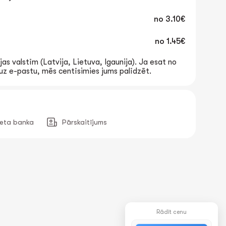
no
3.10€
no
1.45€
jas valstīm (Latvija, Lietuva, Igaunija). Ja esat no
t uz e-pastu, mēs centīsimies jums palīdzēt.
neta banka
Pārskaitījums
Rādīt cenu