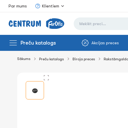
Par mums
Klientiem
Preču katalogs
Akcijas preces
Sākums
Preču katalogs
Biroja preces
Rakstāmgalda