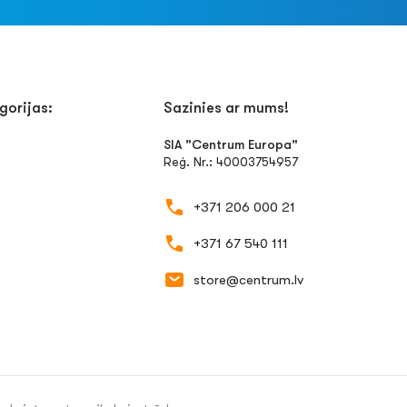
gorijas:
Sazinies ar mums!
SIA "Centrum Europa"
Reģ. Nr.: 40003754957
+371 206 000 21
+371 67 540 111
store@centrum.lv