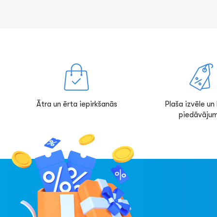
Ātra un ērta iepirkšanās
Plaša izvēle un l
piedāvājum