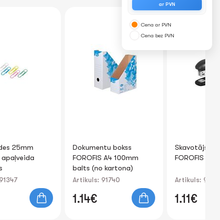
ar PVN
Cena ar PVN
Cena bez PVN
Dokumentu bokss
Skavotājs #10 12lp.
Ca
FOROFIS A4 100mm
FOROFIS (melna kr.)
FOR
balts (no kartona)
Artikuls: 91740
Artikuls: 91680
Art
1.14€
1.11€
2