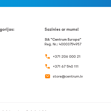
gorijas:
Sazinies ar mums!
SIA "Centrum Europa"
Reģ. Nr.: 40003754957
+371 206 000 21
+371 67 540 111
store@centrum.lv