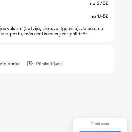
no
3.10€
no
1.45€
jas valstīm (Latvija, Lietuva, Igaunija). Ja esat no
t uz e-pastu, mēs centīsimies jums palīdzēt.
neta banka
Pārskaitījums
Rādīt cenu