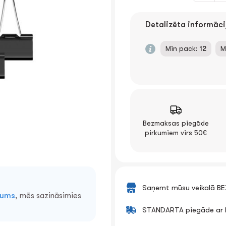
Detalizēta informāci
Min pack:
12
M
Bezmaksas piegāde
pirkumiem virs 50€
Saņemt mūsu veikalā B
mums
, mēs sazināsimies
STANDARTA piegāde ar k