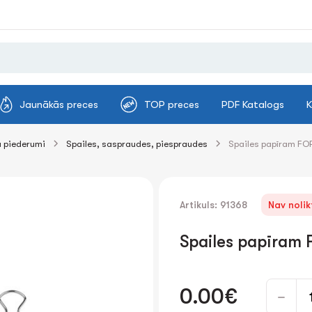
Jaunākās preces
TOP preces
PDF Katalogs
K
 piederumi
Spailes, saspraudes, piespraudes
Spailes papīram FO
Artikuls: 91368
Nav noli
Spailes papīram
0.00€