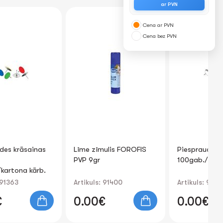
ar PVN
Cena ar PVN
Cena bez PVN
Līme zīmulis FOROFIS
Piespraudes FOROFIS
Lī
PVP 9gr
100gab./kartona kārb.
CE
Artikuls: 91400
Artikuls: 91364
Art
0.00€
0.00€
0