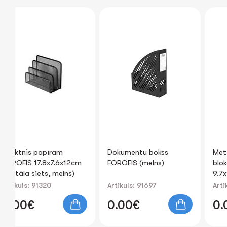
Dokumentu bokss
Metāla paliktnis papīra
12cm
FOROFIS (melns)
blokam FOROFIS
s)
9.7x9.7cm (metāla siets
sudrabs)
Artikuls: 91697
Artikuls: 91305
0.00€
0.00€