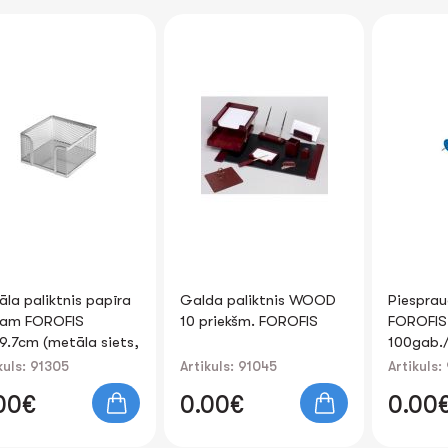
Galda paliktnis WOOD
Piespraudes krāsainas
10 priekšm. FOROFIS
FOROFIS
,
100gab./kartona kārb.
Artikuls: 91045
Artikuls: 91363
0.00€
0.00€