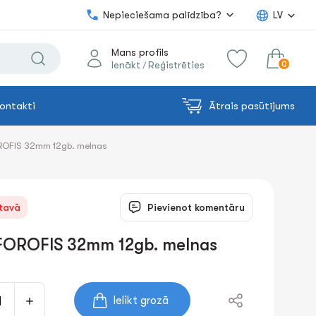
Nepieciešama palīdzība?
LV
Mans profils
0
Ienākt
Reģistrēties
/
ontakti
Ātrais pasūtījums
0.00€
uz grozu
Summa:
ROFIS 32mm 12gb. melnas
ktavā
Pievienot komentāru
 FOROFIS 32mm 12gb. melnas
Ielikt grozā