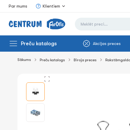
Par mums
Klientiem
Preču katalogs
Akcijas preces
Sākums
Preču katalogs
Biroja preces
Rakstāmgalda