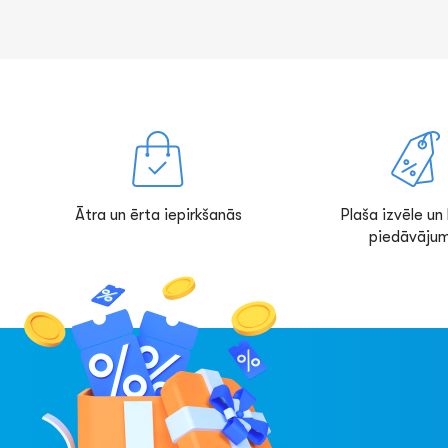
Ātra un ērta iepirkšanās
Plaša izvēle un l
piedāvājum