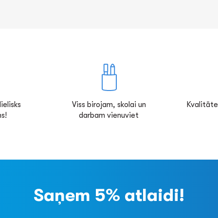
ielisks
Viss birojam, skolai un
Kvalitāte
s!
darbam vienuviet
Saņem 5% atlaidi!