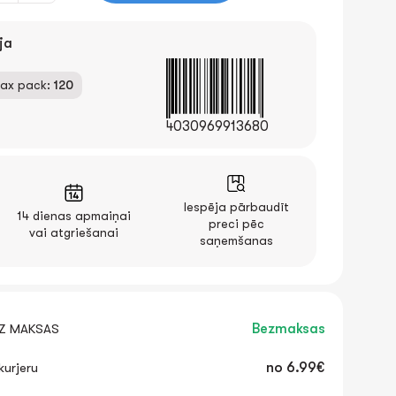
ja
ax pack:
120
4030969913680
Iespēja pārbaudīt
14 dienas apmaiņai
preci pēc
vai atgriešanai
saņemšanas
EZ MAKSAS
Bezmaksas
urjeru
no
6.99€