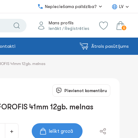
Nepieciešama palīdzība?
LV
Mans profils
0
Ienākt
Reģistrēties
/
ontakti
Ātrais pasūtījums
0.00€
uz grozu
Summa:
ROFIS 41mm 12gb. melnas
Pievienot komentāru
 FOROFIS 41mm 12gb. melnas
Ielikt grozā