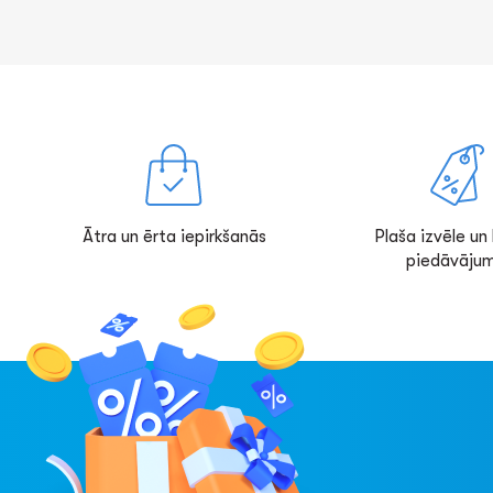
Ātra un ērta iepirkšanās
Plaša izvēle un l
piedāvājum