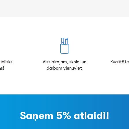
ielisks
Viss birojam, skolai un
Kvalitāte
s!
darbam vienuviet
Saņem 5% atlaidi!