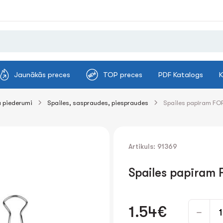
Jaunākās preces
TOP preces
PDF Katalogs
K
 piederumi
Spailes, saspraudes, piespraudes
Spailes papīram FO
Artikuls: 91369
Spailes papīram
1.54€