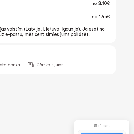
no
3.10€
no
1.45€
jas valstīm (Latvija, Lietuva, Igaunija). Ja esat no
t uz e-pastu, mēs centīsimies jums palīdzēt.
neta banka
Pārskaitījums
Rādīt cenu