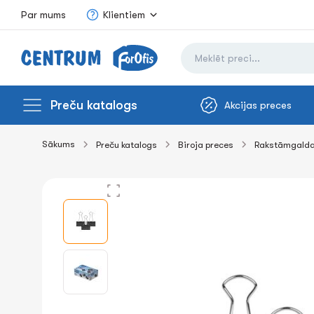
Par mums
Klientiem
Preču katalogs
Akcijas preces
Sākums
Preču katalogs
Biroja preces
Rakstāmgalda