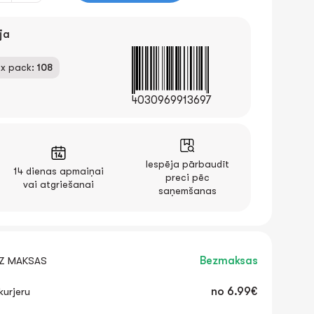
ja
x pack:
108
4030969913697
Iespēja pārbaudīt
14 dienas apmaiņai
preci pēc
vai atgriešanai
saņemšanas
EZ MAKSAS
Bezmaksas
urjeru
no
6.99€