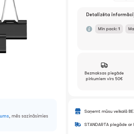
Detalizēta informāci
Min pack:
1
Ma
Bezmaksas piegāde
pirkumiem virs 50€
Saņemt mūsu veikalā B
mums
, mēs sazināsimies
STANDARTA piegāde ar k