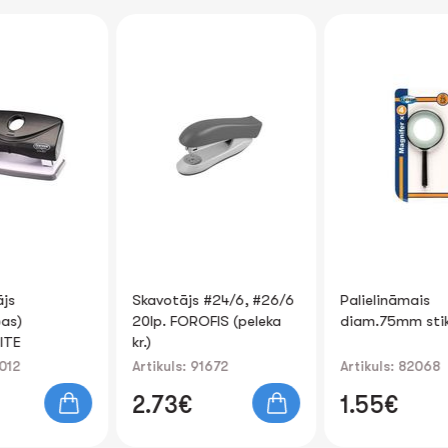
Skavotājs #24/6, #26/6
Palielināmais
20lp. FOROFIS (peleka
diam.75mm stikls 4*
kr.)
Artikuls: 91672
Artikuls: 82068
2.73€
1.55€