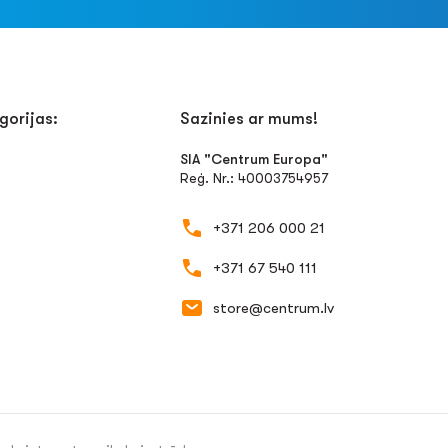
gorijas:
Sazinies ar mums!
SIA "Centrum Europa"
Reģ. Nr.: 40003754957
+371 206 000 21
+371 67 540 111
store@centrum.lv