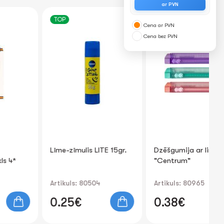
ar PVN
TOP
NEW
Cena ar PVN
Cena bez PVN
Līme-zīmulis LITE 15gr.
Dzēšgumija ar lineālu
Ma
"Centrum"
sa
(m
Artikuls: 80504
Artikuls: 80965
Art
0.25€
0.38€
2