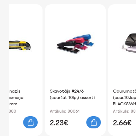
Skavotājs #24/6
Caurumotājs
(cauršūt 10lp.) assorti
(caur.10.lapas)
BLACK&WHITE
Artikuls: 80061
Artikuls: 83012
2.23€
2.66€