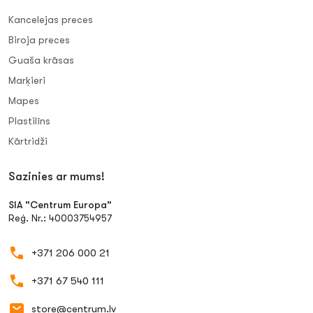
Kancelejas preces
Biroja preces
Guaša krāsas
Marķieri
Mapes
Plastilīns
Kārtridži
Sazinies ar mums!
SIA "Centrum Europa"
Reģ. Nr.: 40003754957
+371 206 000 21
+371 67 540 111
store@centrum.lv