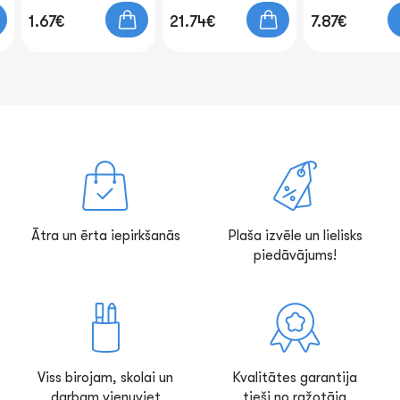
1.67€
21.74€
7.87€
Ātra un ērta iepirkšanās
Plaša izvēle un lielisks
piedāvājums!
Viss birojam, skolai un
Kvalitātes garantija
darbam vienuviet
tieši no ražotāja