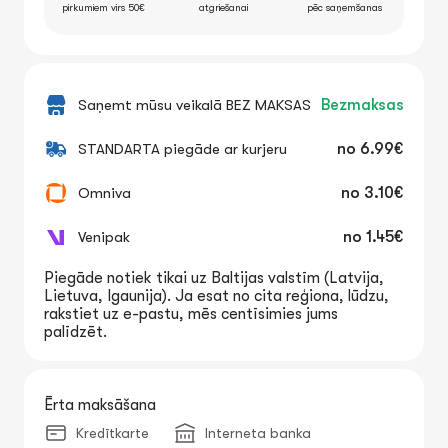
pirkumiem virs 50€
atgriešanai
pēc saņemšanas
Saņemt mūsu veikalā BEZ MAKSAS
Bezmaksas
STANDARTA piegāde ar kurjeru
no
6.99€
Omniva
no
3.10€
Venipak
no
1.45€
Piegāde notiek tikai uz Baltijas valstīm (Latvija,
Lietuva, Igaunija). Ja esat no cita reģiona, lūdzu,
rakstiet uz e-pastu, mēs centīsimies jums
palīdzēt.
Ērta maksāšana
Kredītkarte
Interneta banka