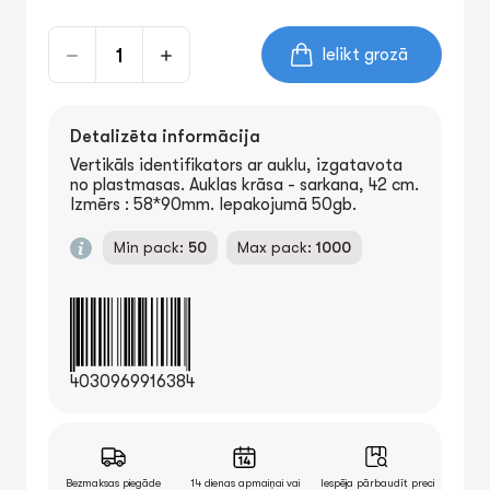
Ielikt grozā
Detalizēta informācija
Vertikāls identifikators ar auklu, izgatavota
no plastmasas. Auklas krāsa - sarkana, 42 cm.
Izmērs : 58*90mm. Iepakojumā 50gb.
Min pack:
50
Max pack:
1000
4030969916384
Bezmaksas piegāde
14 dienas apmaiņai vai
Iespēja pārbaudīt preci