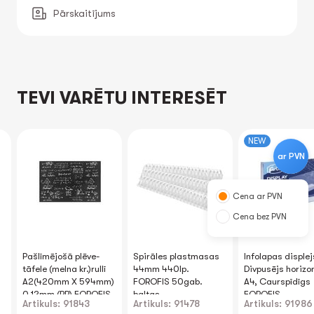
Pārskaitījums
TEVI VARĒTU INTERESĒT
NEW
ar PVN
Cena ar PVN
Cena bez PVN
Pašlīmējošā plēve-
Spirāles plastmasas
Infolapas displej
tāfele (melna kr.)rullī
44mm 440lp.
Divpusējs horizo
A2(420mm X 594mm)
FOROFIS 50gab.
A4, Caurspīdīgs
0.12mm (PP) FOROFIS
baltas
FOROFIS
Artikuls: 91843
Artikuls: 91478
Artikuls: 91986