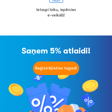
Ietaupi laiku, iepērcies
e-veikalā!
Saņem 5% atlaidi!
Reģistrējieties tagad!