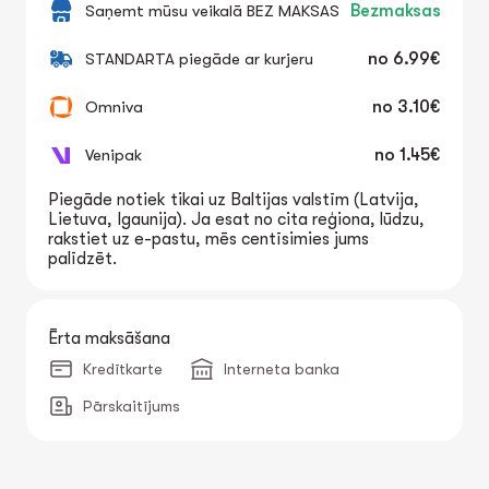
Saņemt mūsu veikalā BEZ MAKSAS
Bezmaksas
STANDARTA piegāde ar kurjeru
no
6.99€
Omniva
no
3.10€
Venipak
no
1.45€
Piegāde notiek tikai uz Baltijas valstīm (Latvija,
Lietuva, Igaunija). Ja esat no cita reģiona, lūdzu,
rakstiet uz e-pastu, mēs centīsimies jums
palīdzēt.
Ērta maksāšana
Kredītkarte
Interneta banka
Pārskaitījums