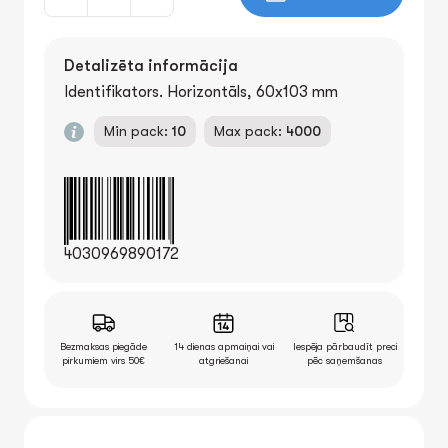
Detalizēta informācija
Identifikators. Horizontāls, 60x103 mm
Min pack:
10
Max pack:
4000
4030969890172
Bezmaksas piegāde
14 dienas apmaiņai vai
Iespēja pārbaudīt preci
pirkumiem virs 50€
atgriešanai
pēc saņemšanas