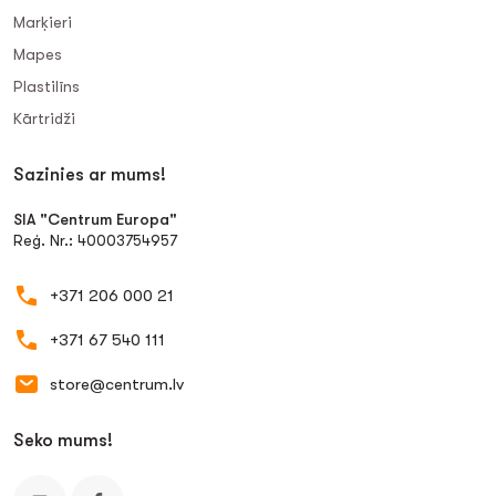
Marķieri
Mapes
Plastilīns
Kārtridži
Sazinies ar mums!
SIA "Centrum Europa"
Reģ. Nr.: 40003754957
+371 206 000 21
+371 67 540 111
store@centrum.lv
Seko mums!