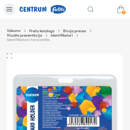
0
Sākums
Preču katalogs
Biroja preces
Vizuāla prezentācija
Identifikatori
0.00€
uz grozu
Summa:
Identifikators horizontāls