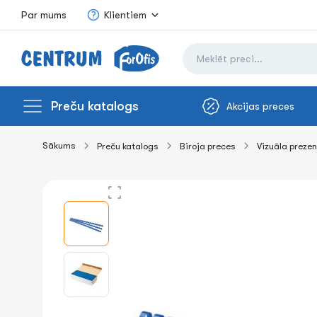
Par mums
Klientiem
Preču katalogs
Akcijas preces
Sākums
Preču katalogs
Biroja preces
Vizuāla prezen