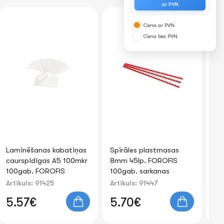
ar PVN
N
Cena ar PVN
Cena bez PVN
Laminēšanas kabatiņas
Spirāles plastmasas
Ko
caurspīdīgas A5 100mkr
8mm 45lp. FOROFIS
ko
100gab. FOROFIS
100gab. sarkanas
Artikuls: 91425
Artikuls: 91447
Art
5.57€
5.70€
1