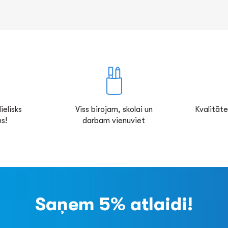
ielisks
Viss birojam, skolai un
Kvalitāte
s!
darbam vienuviet
Saņem 5% atlaidi!