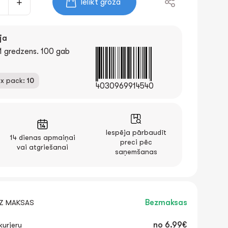
Ielikt grozā
ja
1 gredzens. 100 gab
x pack:
10
4030969914540
Iespēja pārbaudīt
14 dienas apmaiņai
preci pēc
vai atgriešanai
saņemšanas
EZ MAKSAS
Bezmaksas
urjeru
no
6.99€