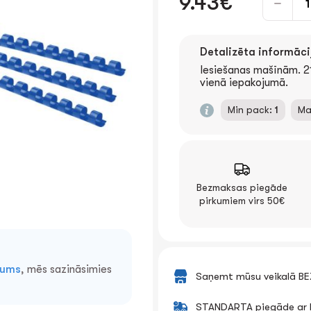
9.43€
Detalizēta informāci
Iesiešanas mašīnām. 2
vienā iepakojumā.
Min pack:
1
Ma
Bezmaksas piegāde
pirkumiem virs 50€
mums
, mēs sazināsimies
Saņemt mūsu veikalā B
STANDARTA piegāde ar k