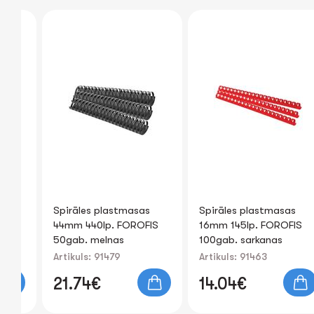
s
Spirāles plastmasas
Spirāles plastmasas
FIS
44mm 440lp. FOROFIS
16mm 145lp. FOROFIS
50gab. melnas
100gab. sarkanas
Artikuls: 91479
Artikuls: 91463
21.74€
14.04€