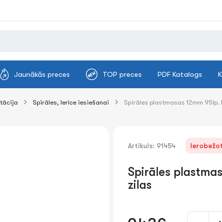
Jaunākās preces
TOP preces
PDF Katalogs
K
tācija
Spirāles, Ierīce iesiešanai
Spirāles plastmasas 12mm 95lp. 
Artikuls: 91454
Ierobežot
Spirāles plastma
zilas