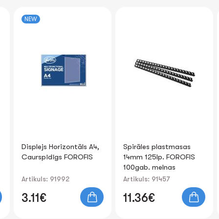
NEW
Displejs Horizontāls A4,
Spirāles plastmasas
Caurspīdīgs FOROFIS
14mm 125lp. FOROFIS
100gab. melnas
Artikuls: 91992
Artikuls: 91457
3.11€
11.36€