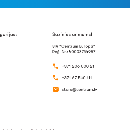
gorijas:
Sazinies ar mums!
SIA "Centrum Europa"
Reģ. Nr.: 40003754957
+371 206 000 21
+371 67 540 111
store@centrum.lv