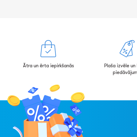
Ātra un ērta iepirkšanās
Plaša izvēle un l
piedāvājum