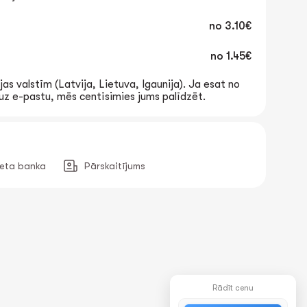
no
3.10€
no
1.45€
jas valstīm (Latvija, Lietuva, Igaunija). Ja esat no
t uz e-pastu, mēs centīsimies jums palīdzēt.
neta banka
Pārskaitījums
Rādīt cenu