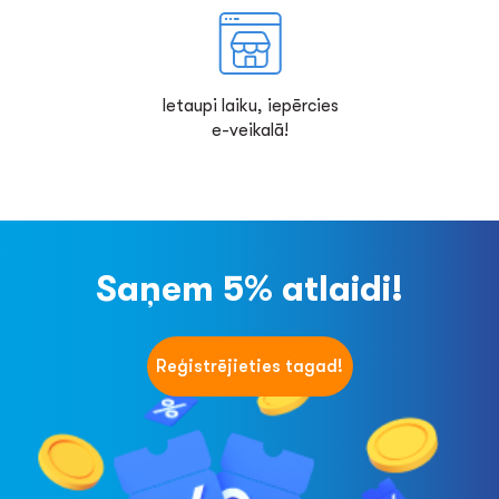
Ietaupi laiku, iepērcies
e-veikalā!
Saņem 5% atlaidi!
Reģistrējieties tagad!