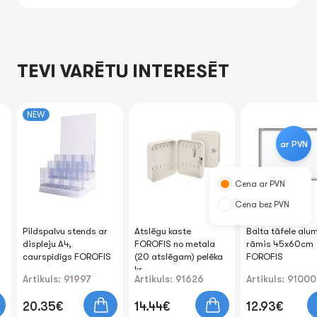
TEVI VARĒTU INTERESĒT
NEW
ar PVN
Cena ar PVN
Cena bez PVN
Pildspalvu stends ar
Atslēgu kaste
Balta tāfele alum
displeju A4,
FOROFIS no metala
rāmis 45x60cm
caurspīdīgs FOROFIS
(20 atslēgam) pelēka
FOROFIS
kr.
Artikuls: 91997
Artikuls: 91626
Artikuls: 91000
20.35€
14.44€
12.93€