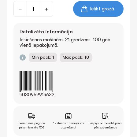
Ielikt grozā
Detalizēta informācija
Iesiešanas mašīnām. 21 gredzens. 100 gab
vienā iepakojumā.
Min pack:
1
Max pack:
10
4030969914632
Bezmaksas piegāde
14 dienas apmaiņai vai
Iespēja pārbaudīt preci
pirkumiem virs 50€
atgriešanai
pēc saņemšanas