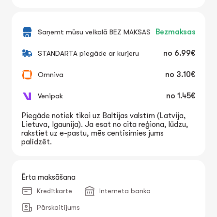
Saņemt mūsu veikalā BEZ MAKSAS
Bezmaksas
STANDARTA piegāde ar kurjeru
no
6.99€
Omniva
no
3.10€
Venipak
no
1.45€
Piegāde notiek tikai uz Baltijas valstīm (Latvija,
Lietuva, Igaunija). Ja esat no cita reģiona, lūdzu,
rakstiet uz e-pastu, mēs centīsimies jums
palīdzēt.
Ērta maksāšana
Kredītkarte
Interneta banka
Pārskaitījums