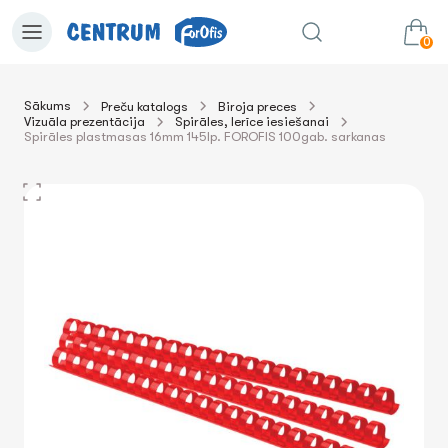
0
Sākums
Preču katalogs
Biroja preces
Vizuāla prezentācija
Spirāles, Ierīce iesiešanai
0.00€
uz grozu
Summa:
Spirāles plastmasas 16mm 145lp. FOROFIS 100gab. sarkanas