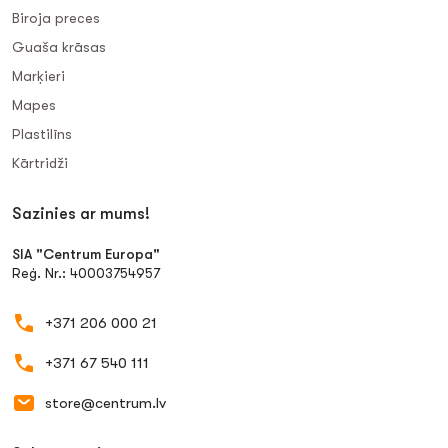
Biroja preces
Guaša krāsas
Marķieri
Mapes
Plastilīns
Kārtridži
Sazinies ar mums!
SIA "Centrum Europa"
Reģ. Nr.: 40003754957
+371 206 000 21
+371 67 540 111
store@centrum.lv