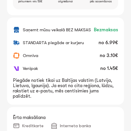
pirkumiem virs 50€
atgriešanai
pēc saņemšanas
Saņemt mūsu veikalā BEZ MAKSAS
Bezmaksas
STANDARTA piegāde ar kurjeru
no
6.99€
Omniva
no
3.10€
Venipak
no
1.45€
Piegāde notiek tikai uz Baltijas valstīm (Latvija,
Lietuva, Igaunija). Ja esat no cita reģiona, lūdzu,
rakstiet uz e-pastu, mēs centīsimies jums
palīdzēt.
Ērta maksāšana
Kredītkarte
Interneta banka