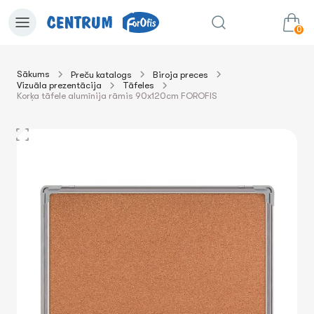
0
Sākums
Preču katalogs
Biroja preces
Vizuāla prezentācija
Tāfeles
0.00€
uz grozu
Summa:
Korķa tāfele alumīnija rāmis 90x120cm FOROFIS