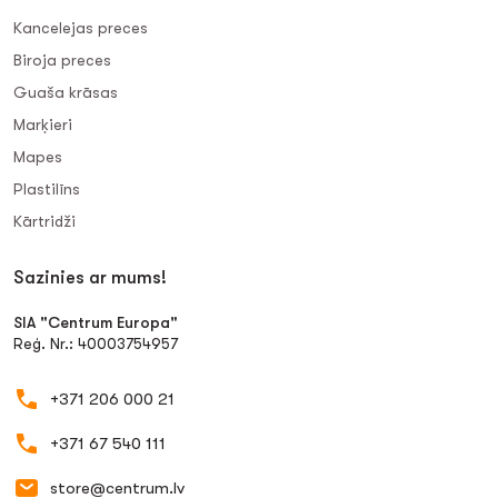
Kancelejas preces
Biroja preces
Guaša krāsas
Marķieri
Mapes
Plastilīns
Kārtridži
Sazinies ar mums!
SIA "Centrum Europa"
Reģ. Nr.: 40003754957
+371 206 000 21
+371 67 540 111
store@centrum.lv