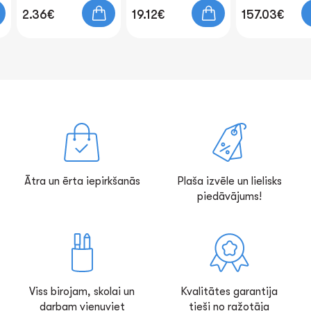
2.36€
19.12€
157.03€
Ātra un ērta iepirkšanās
Plaša izvēle un lielisks
piedāvājums!
Viss birojam, skolai un
Kvalitātes garantija
darbam vienuviet
tieši no ražotāja