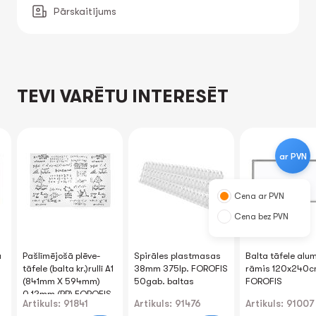
Pārskaitījums
TEVI VARĒTU INTERESĒT
ar PVN
Cena ar PVN
Cena bez PVN
a
Pašlīmējošā plēve-
Spirāles plastmasas
Balta tāfele alum
tāfele (balta kr.)rullī A1
38mm 375lp. FOROFIS
rāmis 120x240
(841mm X 594mm)
50gab. baltas
FOROFIS
0.12mm (PP) FOROFIS
Artikuls: 91841
Artikuls: 91476
Artikuls: 91007