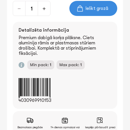
Ielikt grozā
Detalizēta informācija
Premium dabīgā korķa plāksne. Ciets
alumīnija rāmis ar plastmasas stūriem
drošībai. Komplektā ar stiprinājumiem
fiksācijai.
Min pack:
1
Max pack:
1
4030969910153
Bezmaksas piegāde
14 dienas apmaiņai vai
Iespēja pārbaudīt preci