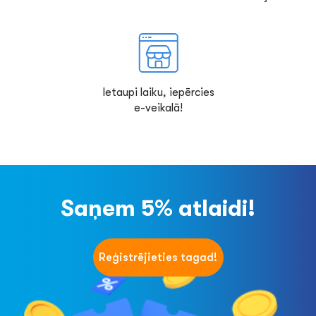
Ietaupi laiku, iepērcies
e-veikalā!
Saņem 5% atlaidi!
Reģistrējieties tagad!