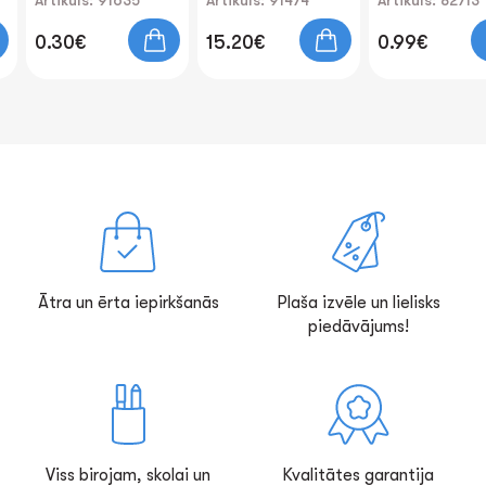
Artikuls: 91635
Artikuls: 91474
Artikuls: 82713
0.30€
15.20€
0.99€
Ātra un ērta iepirkšanās
Plaša izvēle un lielisks
piedāvājums!
Viss birojam, skolai un
Kvalitātes garantija