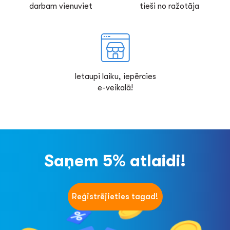
darbam vienuviet
tieši no ražotāja
Ietaupi laiku, iepērcies
e-veikalā!
Saņem 5% atlaidi!
Reģistrējieties tagad!