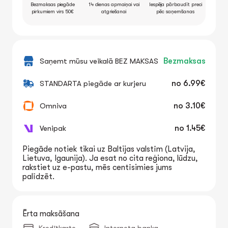
Bezmaksas piegāde
14 dienas apmaiņai vai
Iespēja pārbaudīt preci
pirkumiem virs 50€
atgriešanai
pēc saņemšanas
Saņemt mūsu veikalā BEZ MAKSAS
Bezmaksas
STANDARTA piegāde ar kurjeru
no
6.99€
Omniva
no
3.10€
Venipak
no
1.45€
Piegāde notiek tikai uz Baltijas valstīm (Latvija,
Lietuva, Igaunija). Ja esat no cita reģiona, lūdzu,
rakstiet uz e-pastu, mēs centīsimies jums
palīdzēt.
Ērta maksāšana