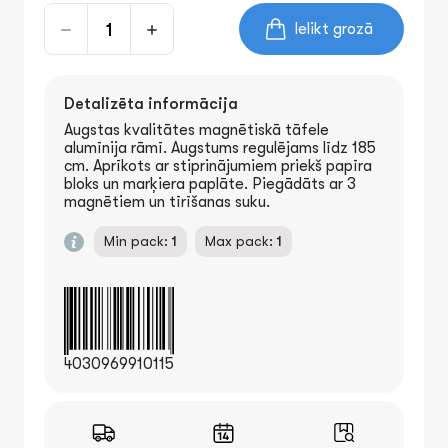
Ielikt grozā
Detalizēta informācija
Augstas kvalitātes magnētiskā tāfele
alumīnija rāmī. Augstums regulējams līdz 185
cm. Aprīkots ar stiprinājumiem priekš papīra
bloks un marķiera paplāte. Piegādāts ar 3
magnētiem un tīrīšanas suku.
Min pack:
1
Max pack:
1
4030969910115