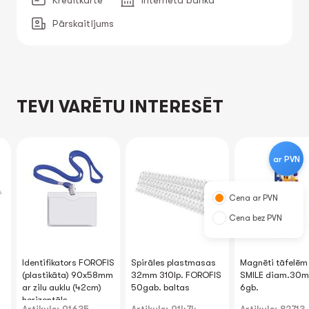
Kredītkarte
Interneta banka
Pārskaitījums
TEVI VARĒTU INTERESĒT
ar PVN
Cena ar PVN
Cena bez PVN
Identifikators FOROFIS
Spirāles plastmasas
Magnēti tāfelēm
(plastikāta) 90x58mm
32mm 310lp. FOROFIS
SMILE diam.30
ar zilu auklu (42cm)
50gab. baltas
6gb.
horizontāls