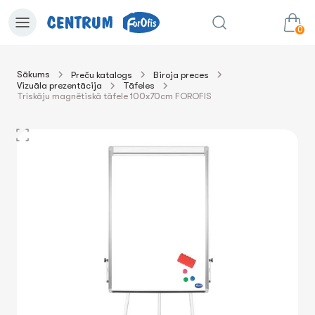
0
Sākums
Preču katalogs
Biroja preces
Vizuāla prezentācija
Tāfeles
0.00€
uz grozu
Summa:
Trīskāju magnētiskā tāfele 100x70cm FOROFIS