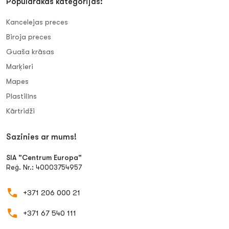
Populārākās kategorijas:
Kancelejas preces
Biroja preces
Guaša krāsas
Marķieri
Mapes
Plastilīns
Kārtridži
Sazinies ar mums!
SIA "Centrum Europa"
Reģ. Nr.: 40003754957
+371 206 000 21
+371 67 540 111