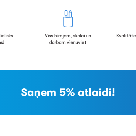
ielisks
Viss birojam, skolai un
Kvalitāte
s!
darbam vienuviet
Saņem 5% atlaidi!