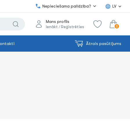
Nepieciešama palīdzība?
LV
Mans profils
0
Ienākt
Reģistrēties
/
ontakti
Ātrais pasūtījums
0.00€
uz grozu
Summa: