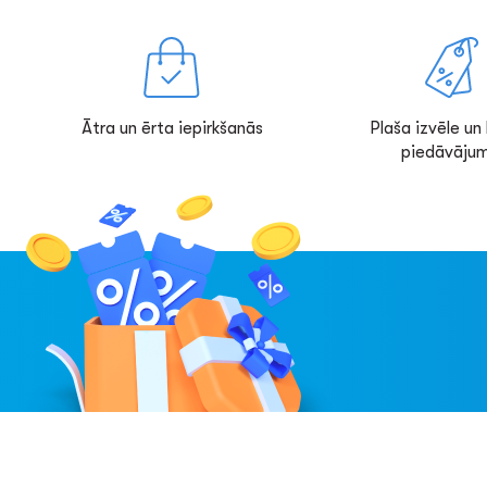
Ātra un ērta iepirkšanās
Plaša izvēle un l
piedāvājum