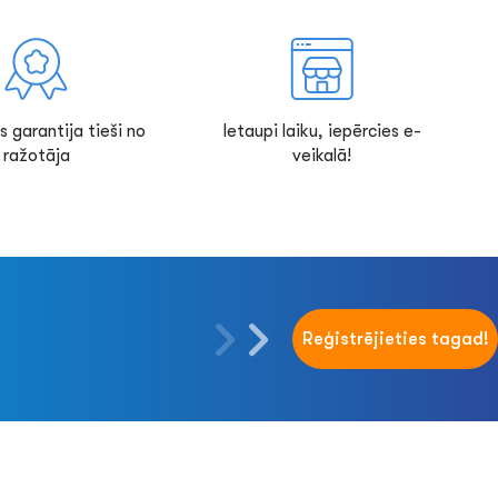
s garantija tieši no
Ietaupi laiku, iepērcies e-
ražotāja
veikalā!
Reģistrējieties tagad!