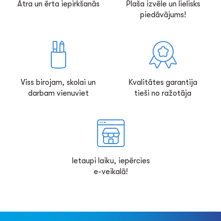
Ātra un ērta iepirkšanās
Plaša izvēle un lielisks
piedāvājums!
Viss birojam, skolai un
Kvalitātes garantija
darbam vienuviet
tieši no ražotāja
Ietaupi laiku, iepērcies
e-veikalā!