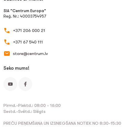
SIA "Centrum Europa"
Reģ. Nr.: 40003754957
+371 206 000 21
+371 67 540 111
store@centrum.lv
Seko mums!
Pirmd.-Piektd.: 08:00 - 16:00
Sestd.-Svētd.: Slēgts
PREČU PIEŅEMŠANA UN IZSNIEGŠANA NOTIEK NO 8:30-15:30