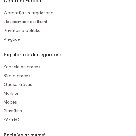
Centrum Europa
Garantija un atgriešana
Lietošanas noteikumi
Privātuma politika
Piegāde
Populārākās kategorijas:
Kancelejas preces
Biroja preces
Guaša krāsas
Marķieri
Mapes
Plastilīns
Kārtridži
Sazinies ar mums!